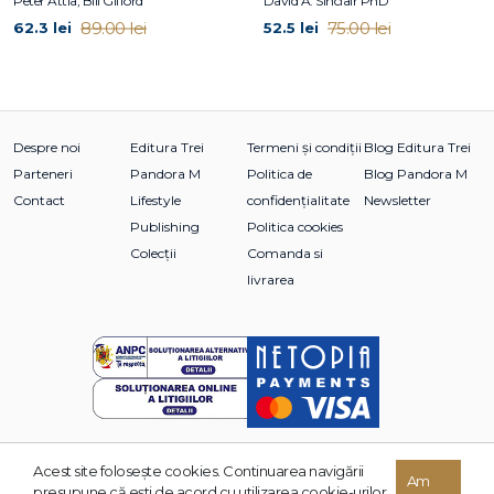
Peter Attia, Bill Gifford
David A. Sinclair PhD
89.00 lei
75.00 lei
62.3 lei
52.5 lei
Despre noi
Editura Trei
Termeni și condiții
Blog Editura Trei
Parteneri
Pandora M
Politica de
Blog Pandora M
Contact
Lifestyle
confidențialitate
Newsletter
Publishing
Politica cookies
Colecții
Comanda si
livrarea
Acest site foloseşte cookies. Continuarea navigării
Am
© 2026 Grupul Editorial TREI. Toate drepturile rezervate.
presupune că eşti de acord cu utilizarea cookie-urilor.