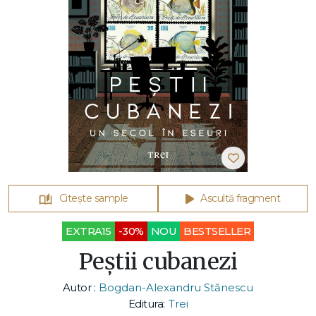
Citește sample
Ascultă fragment
EXTRA15
-30%
NOU
BESTSELLER
Peștii cubanezi
Autor :
Bogdan-Alexandru Stănescu
Editura:
Trei