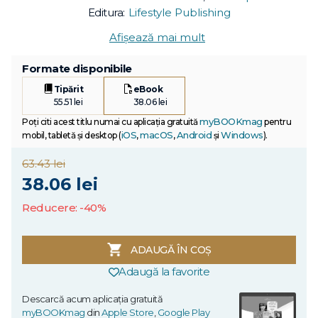
Editura:
Lifestyle Publishing
Afișează mai mult
Formate disponibile
Tipărit
eBook
55.51 lei
38.06 lei
myBOOKmag
Poți citi acest titlu numai cu aplicația gratuită
pentru
iOS
macOS
Android
Windows
mobil, tabletă și desktop (
,
,
și
).
63.43 lei
38.06 lei
Reducere: -40%
ADAUGĂ ÎN COȘ
Adaugă la favorite
Descarcă acum aplicația gratuită
myBOOKmag
din
Apple Store
,
Google Play