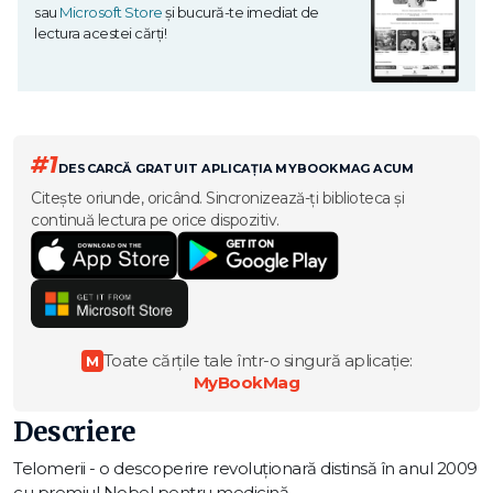
sau
Microsoft Store
și bucură-te imediat de
lectura acestei cărți!
#1
DESCARCĂ GRATUIT APLICAȚIA MYBOOKMAG ACUM
Citește oriunde, oricând. Sincronizează-ți biblioteca și
continuă lectura pe orice dispozitiv.
Toate cărțile tale într-o singură aplicație:
M
MyBookMag
Descriere
Telomerii - o descoperire revoluționară distinsă în anul 2009
cu premiul Nobel pentru medicină