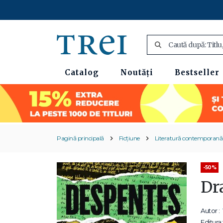
Catalog
Noutăți
Bestseller
Pagină principală
Ficțiune
Literatură contemporană
-50%
Dr
Autor :
Editura: