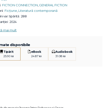
:
FICTION CONNECTION
,
GENERAL FICTION
ii:
Ficțiune
,
Literatură contemporană
ni var. tipărită:
288
riției:
2024
ză mai mult
mate disponibile
Tipărit
eBook
Audiobook
25.90 lei
24.87 lei
31.08 lei
imb de mesaje începe între Rebecca şi Oscar.