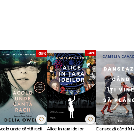
-30%
-30%
Acolo unde cântă racii
Alice în țara ideilor