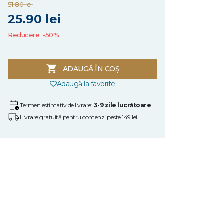
51.80 lei
25.90 lei
Reducere: -50%
ADAUGĂ ÎN COȘ
Adaugă la favorite
Termen estimativ de livrare:
3-9 zile lucrătoare
Livrare gratuită pentru comenzi peste 149 lei