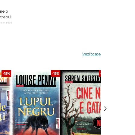
rie o
 trebui
are nici
ietenie
şti.
Vezi toate
-15%
-15%
-30%
ietenii
›
 vorbesc
 fost
ru