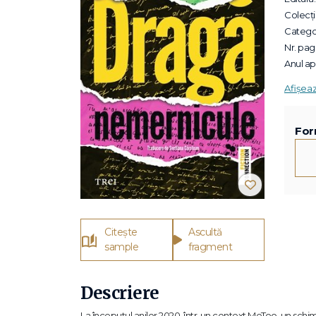
Colecții
Categor
Nr. pagi
Anul apa
Afișea
For
Citește
Ascultă
sample
fragment
Descriere
La începutul anilor 2020, într-un context MeToo, un sch