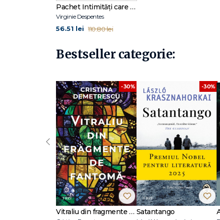
Pachet Intimități care dor
Virginie Despentes
56.51 lei
110.80 lei
Bestseller categorie:
-30%
-30%
‹
Vitraliu din fragmente de fantomă
Satantango