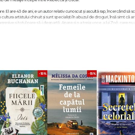
e. El are 43 de ani, e un autor relativ cunoscut şi ascultă rap, încercând să sc
 cultura artistului chinuit şi sunt specialişti în abuzul de droguri, însă simt că ar
resive şi totul pare să-i despartă. Apare şi o a treia voce, a lui Zoé, care nu 
ți trei sunt certăreți, dar vulnerabili. În cele din urmă între ei se naşte o pr
acceptării, în care prietenia se dovedeşte mai puternică decât slăbiciunile omene
anța de mai multe generații."
Le Monde
e Despentes nu se schimbă. Ea povesteşte, în
Dragă nemernicule
, cum
-15%
-15%
toare şi destabilizatoare – sunt, de asemenea, capabile să dea naştere unei pr
nicule
este o vastă frescă post-MeToo, dar şi o odă închinată prieteniei,
e măşti şi de Covid, dar în care societatea s-a schimbat pentru că femeile
e pot schimba şi ei."
Toute La Culture
cy. A devenit cunoscută încă de la primul său roman,
Trage-mi-o
(1993), care a
 savantes
, în 1995, apoi
Les Jolies Choses
în 1998 (Prix de Flore), adaptat pent