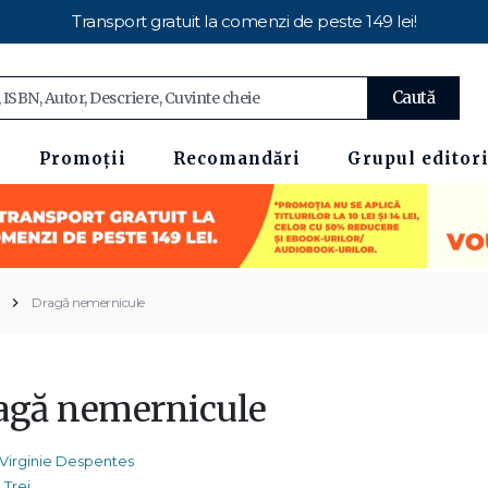
Transport gratuit la comenzi de peste 149 lei!
Caută
Promoții
Recomandări
Grupul editori
Dragă nemernicule
agă nemernicule
Virginie Despentes
Trei