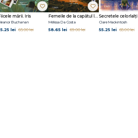
ncipale.
Bye Bye Blondie
a fost publicat în 2004 şi Virginie Despentes a reali
nuelle Béart, Soko şi Pascal Greggory în rolurile principale. În 2010,
Apoca
ex
a câştigat Prix Anaïs-Nin 2015, Prix Landerneau 2015 şi Prix La Coupole 2015. 
iicele mării. Iris
Femeile de la capătul lumii
Secretele celorlalți
da Literary Award for LGBT Non Fiction. A fost membră a Academiei Goncour
leanor Buchanan
Mélissa Da Costa
Clare Mackintosh
(2006),
Lucruri minunate
(2006) şi
Teoria King Kong
(2009).
5.25 lei
58.65 lei
55.25 lei
65.00 lei
69.00 lei
65.00 lei