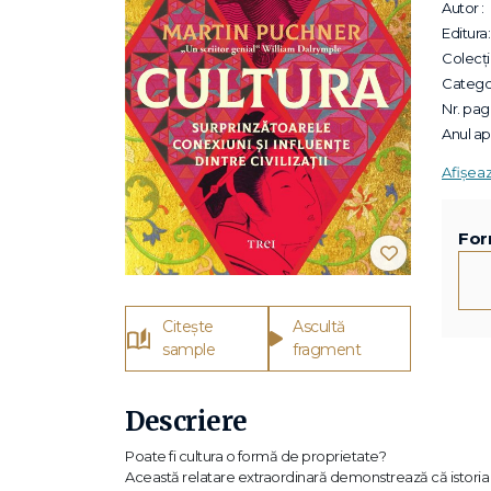
Autor :
Editura:
Colecții
Categor
Nr. pagi
Anul apa
Afișea
For
Citește
Ascultă
sample
fragment
Descriere
Poate fi cultura o formă de proprietate?
Această relatare extraordinară demonstrează că istoria c