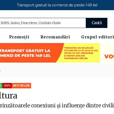
Transport gratuit la comenzi de peste 149 lei!
Caută
Promoții
Recomandări
Grupul editori
a
5
-30%
BESTSELLER
ltura
rinzătoarele conexiuni și influențe dintre civili