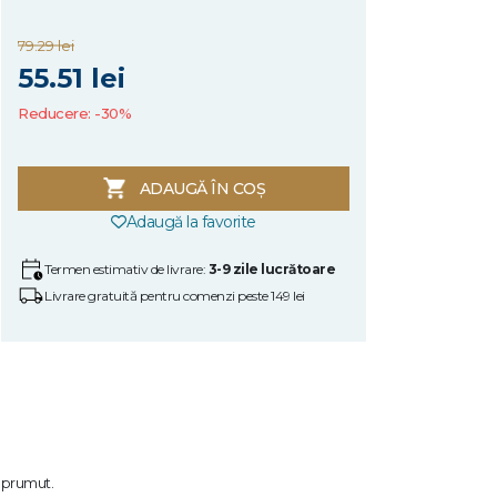
79.29 lei
55.51 lei
Reducere: -30%
ADAUGĂ ÎN COȘ
Adaugă la favorite
Termen estimativ de livrare:
3-9 zile lucrătoare
Livrare gratuită pentru comenzi peste 149 lei
împrumut.