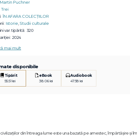
Martin Puchner
Trei
:
ÎN AFARA COLECȚIILOR
ii:
Istorie
,
Studii culturale
ni var. tipărită:
320
riției:
2024
ză mai mult
mate disponibile
Tipărit
eBook
Audiobook
55.51 lei
38.06 lei
47.58 lei
ivilizațiilor din întreaga lume este una bazată pe amestec, împărtășire și 