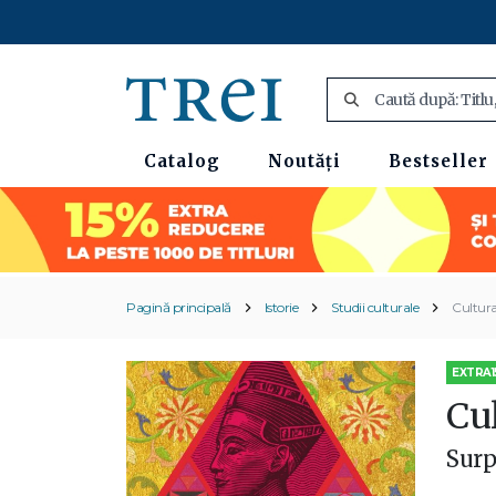
Catalog
Noutăți
Bestseller
Pagină principală
Istorie
Studii culturale
Cultur
EXTRA1
Cu
Surp