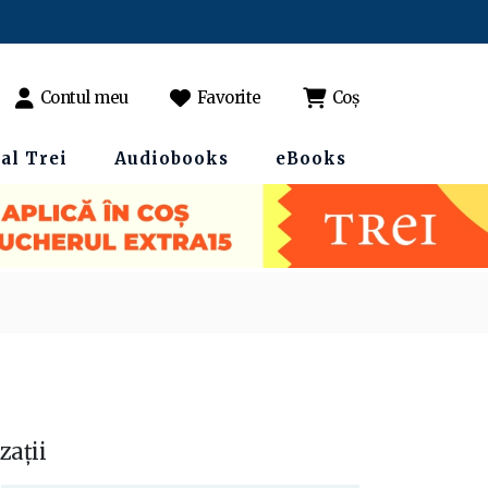
Contul meu
Favorite
Coș
al Trei
Audiobooks
eBooks
zații