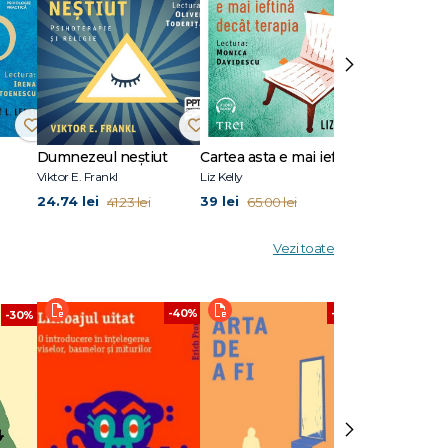
 față de
›
tura Trei
Dumnezeul neștiut
Cartea asta e mai ieftină decât terapia
Viktor E. Frankl
Liz Kelly
Emma Reed Tur
24.74 lei
39 lei
31.08 lei
41.23 lei
65.00 lei
51.
Vezi toate
-40%
-40%
-30%
›