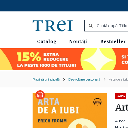
Catalog
Noutăți
Bestseller
Pagină principală
Dezvoltare personală
Arta de a iub
-40%
Art
Autor :
Narator 