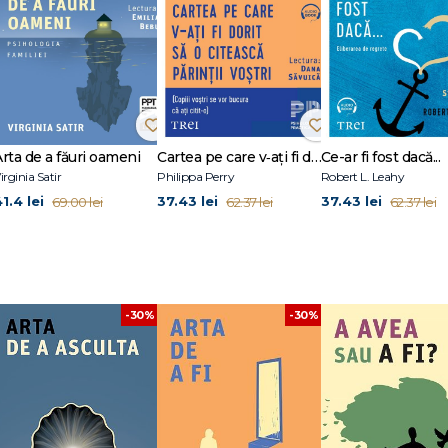
iect" al iubirii. Dacă cineva iubește doar o altă persoană și este indiferent
ent simbiotic sau autocentrare amplificată.
t în cadrul Școlii de la Frankfurt, pentru ca în 1933 să emigreze în SUA. La Edi
ismul Zen și psihanaliza.
Arta de a făuri oameni
Cartea pe care v‑ați fi dorit să o citească părinții voștri
Ce-ar fi fost dacă...
irginia Satir
Philippa Perry
Robert L. Leahy
1.4 lei
37.43 lei
37.43 lei
69.00 lei
62.37 lei
62.37 lei
-30%
-30%