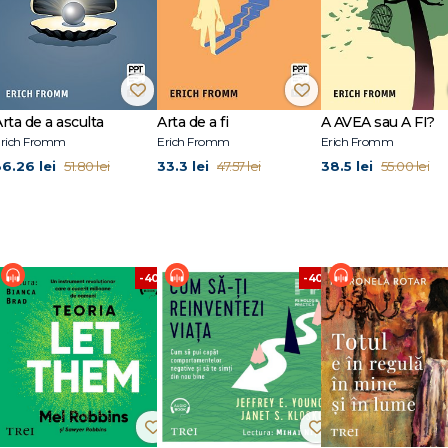
lă contemporană
rta de a asculta
Arta de a fi
A AVEA sau A FI?
rich Fromm
Erich Fromm
Erich Fromm
36.26 lei
33.3 lei
38.5 lei
51.80 lei
47.57 lei
55.00 lei
%
-40%
-40%