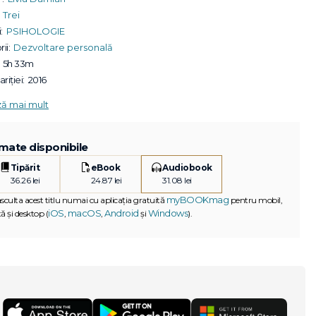
Trei
:
PSIHOLOGIE
ii:
Dezvoltare personală
5h 33m
riției:
2016
ză mai mult
mate disponibile
Tipărit
eBook
Audiobook
36.26 lei
24.87 lei
31.08 lei
myBOOKmag
asculta acest titlu numai cu aplicația gratuită
pentru mobil,
iOS
macOS
Android
Windows
ă și desktop (
,
,
și
).
G