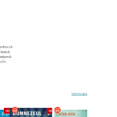
pentru că
lasică,
fraternă
l în
e
iozitate
rsație cu
Vezi toate
 o
-40%
-40%
-40%
narea