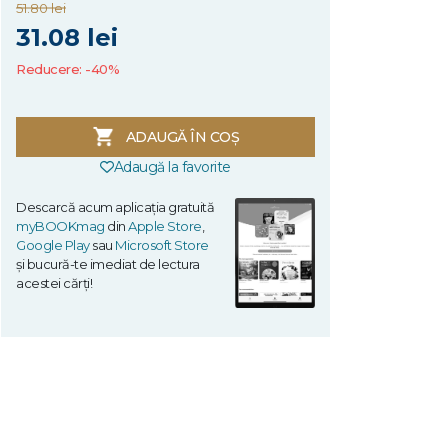
51.80 lei
31.08 lei
Reducere: -40%
ADAUGĂ ÎN COȘ
Adaugă la favorite
Descarcă acum aplicația gratuită
myBOOKmag
din
Apple Store
,
Google Play
sau
Microsoft Store
și bucură-te imediat de lectura
acestei cărți!