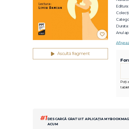
Editura:
Colecții
Categor
Durata:
Anul apa
Afișea
Ascultă fragment
For
Poți 
tablet
#1
DESCARCĂ GRATUIT APLICAȚIA MYBOOKMA
ACUM