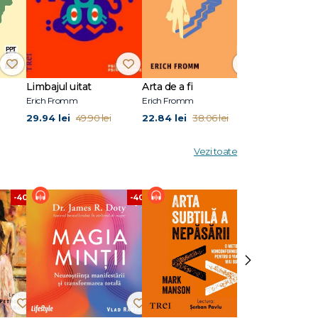
Limbajul uitat
Arta de a fi
Arta de a as
Erich Fromm
Erich Fromm
Erich Fromm
29.94 lei
22.84 lei
24.87 lei
49.90 lei
38.06 lei
41
Vezi toate
-40%
-40%
-40%
›