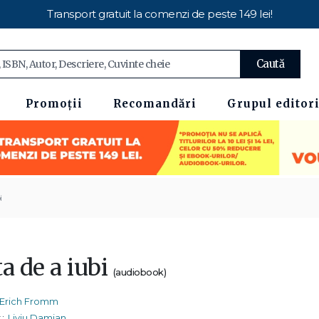
Transport gratuit la comenzi de peste 149 lei!
Caută
Promoții
Recomandări
Grupul editori
i
a de a iubi
(audiobook)
Erich Fromm
:
Liviu Damian