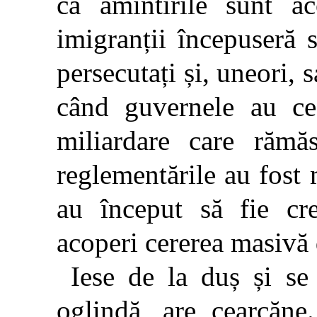
că amintirile sunt ac
imigranții începuseră 
persecutați și, uneori, s
când guvernele au ced
miliardare care rămăs
reglementările au fost
au început să fie cr
acoperi cererea masivă 
Iese de la duș și se 
oglindă, are cearcăne