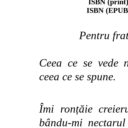
ISBN
(print
ISBN
(EPUB
Pentru fra
Ceea ce se vede n
ceea ce se spune.
Îmi ronțăie creie
bându-mi nectarul 