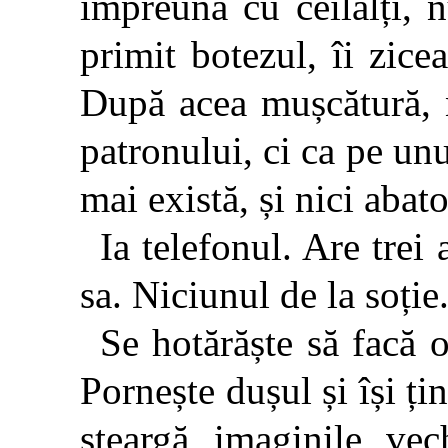
împreună cu ceilalți, 
primit botezul, îi zice
După acea mușcătură, n
patronului, ci ca pe unu
mai există, și nici abat
Ia telefonul. Are trei 
sa. Niciunul de la soție
Se hotărăște să facă 
Pornește dușul și își ți
șteargă imaginile vech