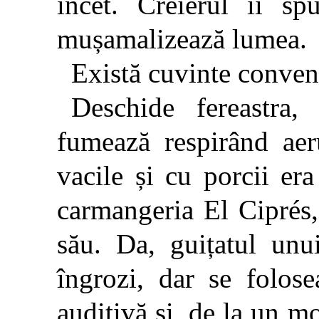
încet. Creierul îi sp
mușamalizează lumea.
Există cuvinte convena
Deschide fereastra,
fumează respirând aer
vacile și cu porcii er
carmangeria El Ciprés,
său. Da, guițatul unu
îngrozi, dar se folos
auditivă și, de la un m