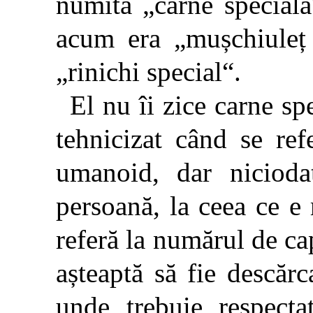
numită „carne special
acum era „mușchiuleț s
„rinichi special“.
El nu îi zice carne sp
tehnicizat când se ref
umanoid, dar niciod
persoană, la ceea ce 
referă la numărul de cap
așteaptă să fie descărc
unde trebuie respecta