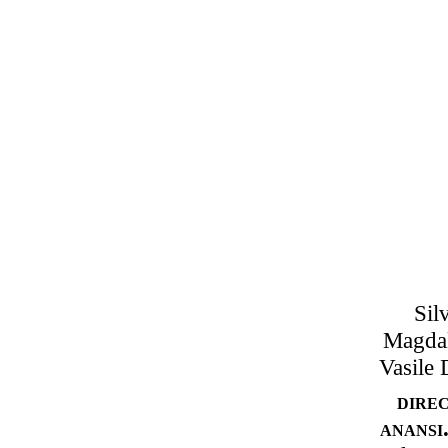
Sil
Magdal
Vasile
dire
anansi