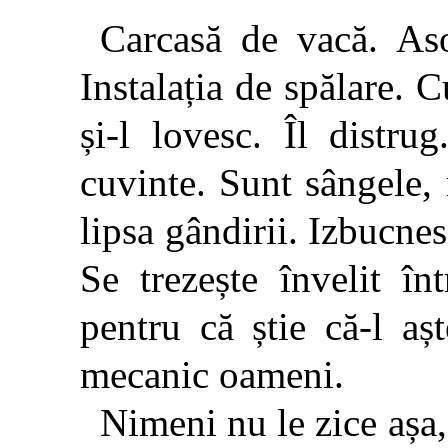
Carcasă de vacă. Aso
Insta­lația de spălare. 
și-l lovesc. Îl distr
cuvinte. Sunt sângele,
lipsa gândirii. Izbucne
Se trezește învelit înt
pentru că știe că-l aș
mecanic oameni.
Nimeni nu le zice așa,