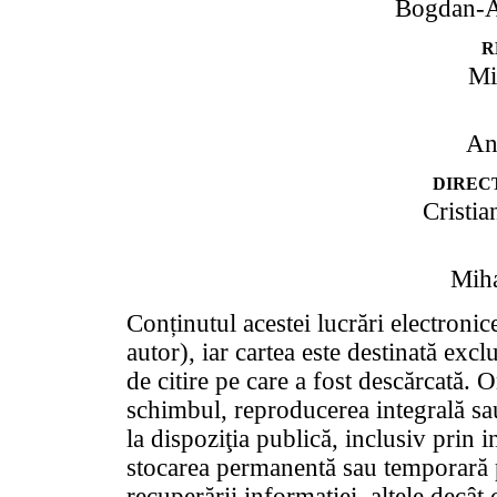
Bogdan-A
r
Mi
An
d
irec
Cristi
Miha
Conținutul acestei lucrări electronic
autor), iar cartea este destinată exclu
de citire pe care a fost descărcată. 
schimbul, reproducerea integrală sau
la dispoziţia publică, inclusiv prin i
stocarea permanentă sau temporară p
recuperării informaţiei, altele decât