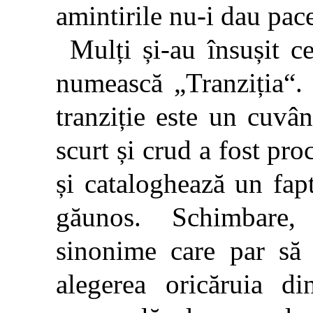
amintirile nu-i dau pace
Mulți și-au însușit c
numească „Tranziția“. 
tranziție este un cuvâ
scurt și crud a fost pr
și cataloghează un fa
găunos. Schimbare, 
sinonime care par să 
alegerea oricăruia d