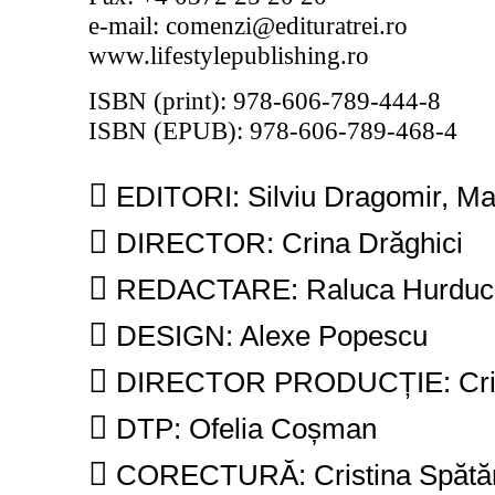
e-mail: comenzi@edituratrei.ro
www.lifestylepublishing.ro
ISBN (print): 978-606-789-444-8
ISBN (EPUB): 978-606-789-468-4

EDITORI: Silviu Dragomir, M

DIRECTOR: Crina Drăghici

REDACTARE: Raluca Hurduc

DESIGN: Alexe Popescu

DIRECTOR PRODUCȚIE: Crist

DTP: Ofelia Coșman

CORECTURĂ: Cristina Spătăr