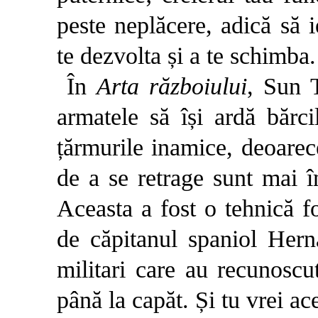
peste neplăcere, adică să 
te dezvolta și a te schimba.
În
Arta războiului
, Sun T
armatele să își ardă bărc
țărmurile inamice, deoarece
de a se retrage sunt mai în
Aceasta a fost o tehnică f
de căpitanul spaniol Herná
militari care au recunoscu
până la capăt. Și tu vrei ac