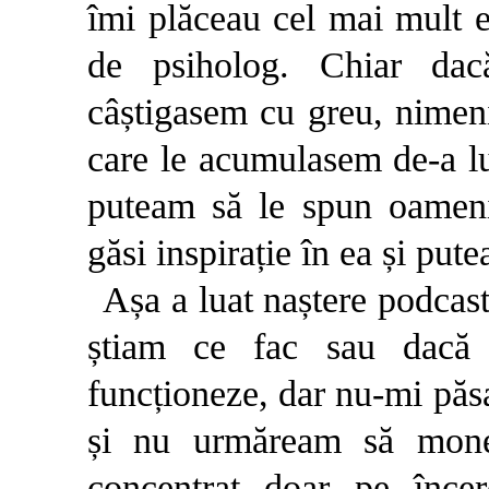
îmi plăceau cel mai mult 
de psiholog. Chiar da
câștigasem cu greu, nimeni
care le acumulasem de-a l
puteam să le spun oameni
găsi inspirație în ea și pute
Așa a luat naștere podca
știam ce fac sau dacă 
funcționeze, dar nu-mi păs
și nu urmăream să mone
concentrat doar pe înce