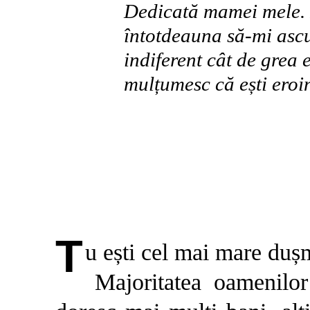
Dedicată mamei mele. 
întotdeauna să-mi ascu
indiferent cât de grea e
mulțumesc că ești eroi
T
u ești cel mai mare duș
Majoritatea oamenilor