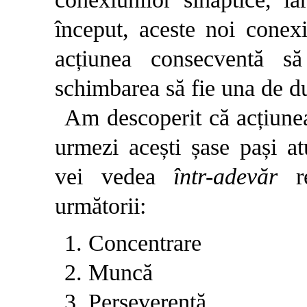
început, aceste noi conexi
acțiunea consecventă să
schimbarea să fie una de du
Am descoperit că acțiunea
urmezi acești șase pași at
vei vedea
într-adevăr
re
următorii:
1. Concentrare
2. Muncă
3. Perseverență