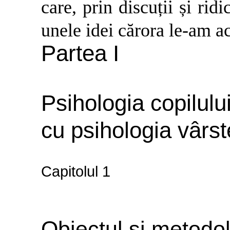
care, prin discuții și rid
unele idei cărora le-am ac
Partea I
Psihologia copilulu
cu psihologia vârst
Capitolul 1
Obiectul și metodol