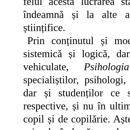
felul acesta lucrarea stâ
îndeamnă și la alte an
științifice.
Prin conținutul și mo
sistemică și logică, dar
vehiculate,
Psiholog
specialiștilor, psihologi
dar și studenților ce s
respective, și nu în ultim
copil și de copilărie. Așt