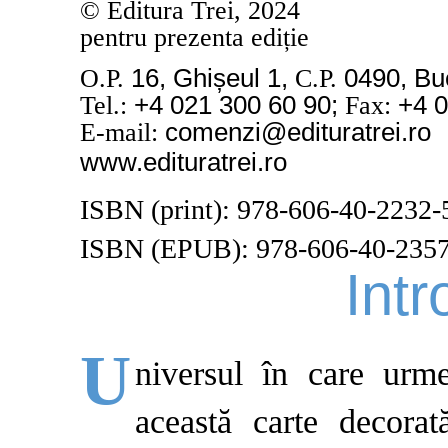
© Editura Trei, 2024
pentru prezenta ediție
16, Ghișeul 1,
0490, Bu
O.P.
C.P.
+4 021 300 60 90;
+4 0
Tel.:
Fax:
comenzi@edituratrei.ro
E-mail:
www.edituratrei.ro
ISBN (print): 978-606-40-2232-
ISBN (EPUB): 978-606-40-2357
Int
U
niversul în care urme
această carte decorat