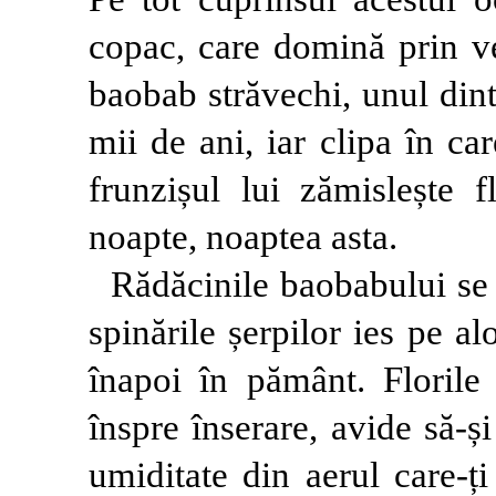
copac, care domină prin ve
baobab străvechi, unul dint
mii de ani, iar clipa în car
frunzișul lui zămislește 
noapte, noaptea asta.
Rădăcinile baobabului se 
spinările șerpilor ies pe al
înapoi în pământ. Florile 
înspre înserare, avide să-și
umiditate din aerul care-ți