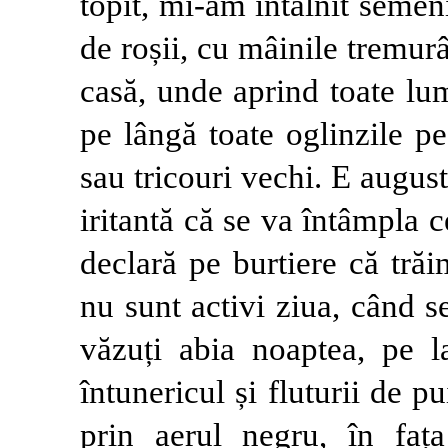
topit, mi-am întâlnit semenii
de roșii, cu mâinile tremur
casă, unde aprind toate lum
pe lângă toate oglinzile p
sau tricouri vechi. E august
iritantă că se va întâmpla c
declară pe burtiere că trăi
nu sunt activi ziua, când s
văzuți abia noaptea, pe 
întunericul și fluturii de pu
prin aerul negru, în fața