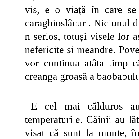
vis, e o viață în care se
caraghioslâcuri. Niciunul di
n serios, totuși visele lor 
nefericite și meandre. Pov
vor continua atâta timp câ
creanga groasă a baobabului
E cel mai călduros au
temperaturile. Câinii au lă
visat că sunt la munte, î