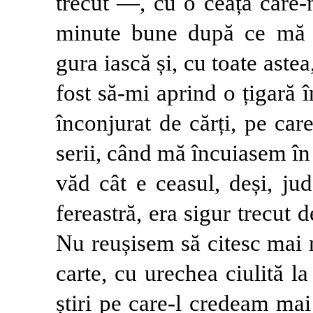
trecut —, cu o ceață care-
minute bune după ce mă d
gura iască și, cu toate aste
fost să-mi aprind o țigară
înconjurat de cărți, pe ca
serii, când mă încuiasem în
văd cât e ceasul, deși, ju
fereastră, era sigur trecut 
Nu reușisem să citesc mai 
carte, cu urechea ciulită l
știri pe care-l credeam mai 