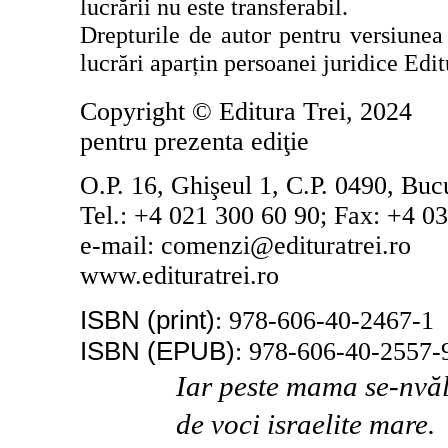
lucrării nu este transferabil.
Drepturile de autor pentru versiunea 
lucrări aparțin persoanei juridice Edi
Copyright © Editura Trei,
2024
pentru prezenta edi
ţ
ie
O.P. 16, Ghişeul 1, C.P. 0490, Buc
Tel.: +4 021 300 60 90; Fax: +4 0
e
-
mail: comenzi@edituratrei.ro
www.edituratrei.ro
ISBN (print)
: 978-606-40-2467-1
ISBN (EPUB)
: 978-606-40-2557-
Iar peste mama se-nvăl
de voci israelite mare.