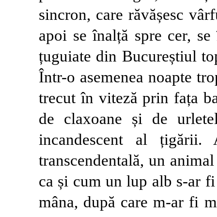
sincron, care răvășesc vârfu
apoi se înalță spre cer, se
țuguiate din Bucureștiul top
Într-o asemenea noapte tro
trecut în viteză prin fața 
de claxoane și de urletel
incandescent al țigării.
transcendentală, un animal 
ca și cum un lup alb s-ar fi 
mâna, după care m-ar fi m