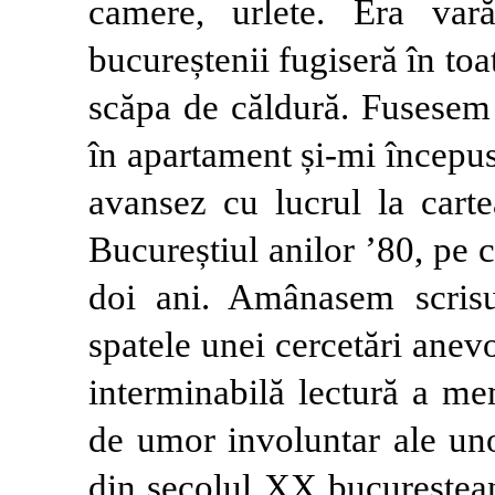
camere, urlete. Era vară
bucureștenii fugiseră în toat
scăpa de căldură. Fusesem 
în apartament și-mi încep
avansez cu lucrul la carte
Bucureștiul anilor ’80, pe 
doi ani. Amânasem scrisu
spatele unei cercetări anev
interminabilă lectură a me
de umor involuntar ale uno
din secolul XX bucureștean