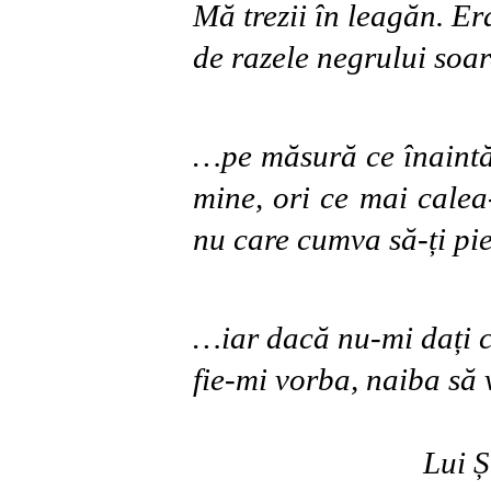
Mă trezii în leagăn. E
de razele negrului soar
…pe măsură ce înaintăm
mine, ori ce mai calea
nu care cumva să-ți pi
…iar dacă nu-mi dați cr
fie-mi vorba, naiba să 
Lui Ș