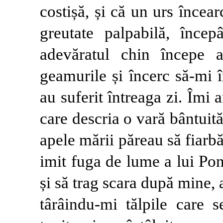
costișă, și că un urs încea
greutate palpabilă, încep
adevăratul chin începe 
geamurile și încerc să-mi î
au suferit întreaga zi. Îmi
care descria o vară bântuit
apele mării păreau să fiarbă
imit fuga de lume a lui Po
și să trag scara după mine, a
târâindu-mi tălpile care s