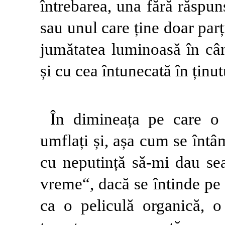
întrebarea, una fără răspun
sau unul care ține doar parț
jumătatea luminoasă în câm
și cu cea întunecată în ținut
În dimineața pe care o 
umflați și, așa cum se înt
cu neputință să-mi dau se
vreme“, dacă se întinde pe
ca o peliculă organică, o 