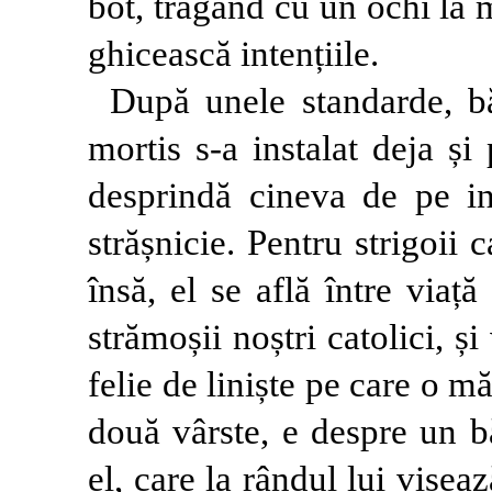
bot, trăgând cu un ochi la 
ghicească intențiile.
După unele standarde, b
mortis s-a instalat deja și
desprindă cineva de pe in
strășnicie. Pentru strigoii 
însă, el se află între via
strămoșii noștri catolici, și
felie de liniște pe care o m
două vârste, e despre un b
el, care la rândul lui viseaz