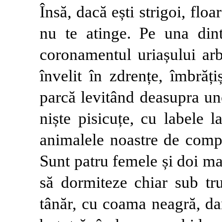
Însă, dacă ești strigoi, fl
nu te atinge. Pe una dint
coronamentul uriașului arb
învelit în zdrențe, îmbrăț
parcă levitând deasupra un
niște pisi­cuțe, cu labele
animalele noastre de compa
Sunt patru femele și doi ma
să dormiteze chiar sub tru
tânăr, cu coama neagră, da