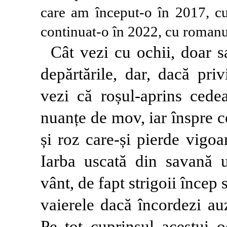
care am început-o în 2017, 
continuat-o în 2022, cu roman
Cât vezi cu ochii, doar s
depărtările, dar, dacă pri
vezi că roșul-aprins cede
nuanțe de mov, iar înspre ce
și roz care-și pierde vigoa
Iarba uscată din savană un
vânt, de fapt strigoii încep s
vaierele dacă încordezi au
Pe tot cuprinsul acestui o