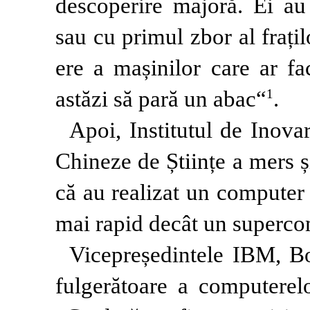
descoperire majoră. Ei au
sau cu primul zbor al frați
ere a mașinilor care ar f
astăzi să pară un abac“
.
1
Apoi, Institutul de Inova
Chineze de Științe a mers ș
că au realizat un computer
mai rapid decât un superco
Vicepreședintele IBM, B
fulgerătoare a computerelo