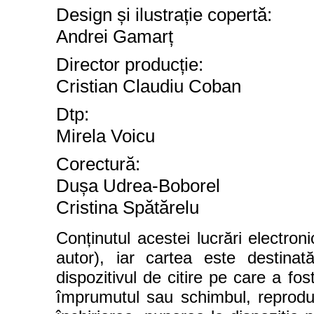
Design și ilustrație copertă:
Andrei Gamarț
Director produc
ț
ie:
Cristian Claudiu Coban
Dtp:
Mirela Voicu
Corectură
:
Dușa Udrea-Boborel
Cristina Spătărelu
Conținutul acestei lucrări electron
autor), iar cartea este destinată
dispozitivul de citire pe care a fos
împrumutul sau schimbul, reproduce