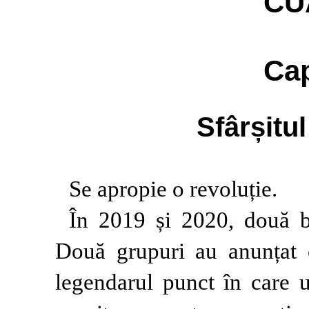
CU
Cap
Sfârșitul
Se apropie o revoluție.
În 2019 și 2020, două b
Două grupuri au anunțat c
legendarul punct în care u