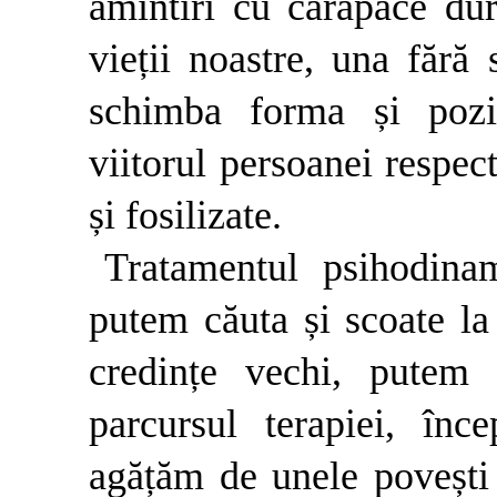
amintiri cu carapace du
vieții noastre, una fără s
schimba forma și poziț
viitorul persoanei respect
și fosilizate.
Tratamentul psihodina
putem căuta și scoate la
credințe vechi, putem 
parcursul terapiei, î
agățăm de unele povești 