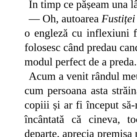
În timp ce pășeam una l
— Oh, autoarea
Fustiței
o engleză cu inflexiuni f
folosesc când predau candi
modul perfect de a preda. 
Acum a venit rândul meu
cum persoana asta străin
copiii și ar fi început să
încântată că cineva, t
departe, aprecia premisa n