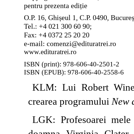
pentru prezenta ediție
O.P. 16, Ghișeul 1, C.P. 0490, Bucureș
Tel.: +4 021 300 60 90;
Fax: +4 0372 25 20 20
e-mail: comenzi@edituratrei.ro
www.edituratrei.ro
ISBN (print):
978-606-40-2501-2
ISBN (EPUB):
978-606-40-2558-6
KLM: Lui Robert Winer
crearea programului
New d
LGK: Profesoarei mele 
doamna Virginia Clater