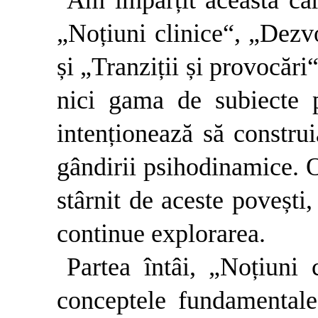
Am împărțit această cart
„Noțiuni clinice“, „Dezvo
și „Tranziții și provocări
nici gama de subiecte 
intenționează să constru
gândirii psihodinamice. Od
stârnit de aceste povești,
continue explorarea.
Partea întâi, „Noțiuni 
conceptele fundamental