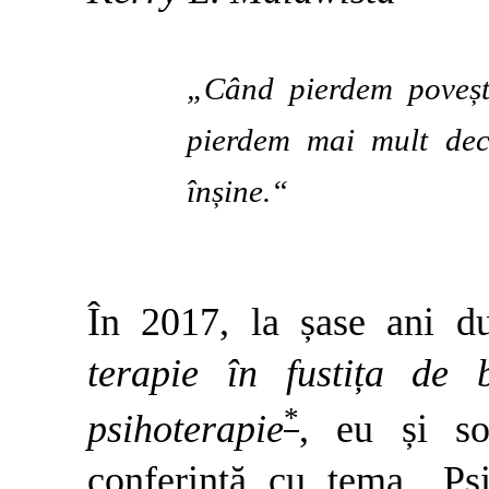
„Când pierdem povești
pierdem mai mult dec
înșine.“
În 2017, la șase ani d
terapie în fustița de 
*
psihoterapie
, eu și so
conferință cu tema „Psi