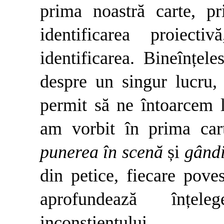
prima noastră carte, p
identificarea proiecti
identificarea. Bineînțel
despre un singur lucru, a
permit să ne întoarcem l
am vorbit în prima ca
punerea în scenă
și
gând
din petice, fiecare pov
aprofundează înțele
inconștientului.