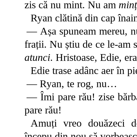
zis că nu mint. Nu am
minț
Ryan clătină din cap înain
— Așa spuneam mereu, nu-
frații. Nu știu de ce le-am
atunci
. Hristoase, Edie, e
Edie trase adânc aer în pi
— Ryan, te rog, nu…
— Îmi pare rău! zise bărba
pare rău!
Amuți vreo douăzeci de
începu din nou să vorbeasc