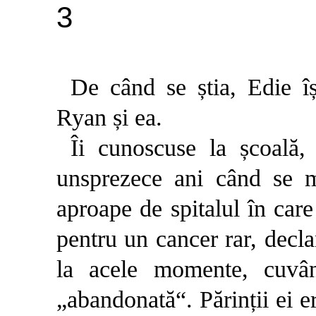
3
De când se știa, Edie îș
Ryan și ea.
Îi cunoscuse la școală,
unsprezece ani când se m
aproape de spitalul în care
pentru un cancer rar, decl
la acele momente, cuvân
„abandonată“. Părinții ei e