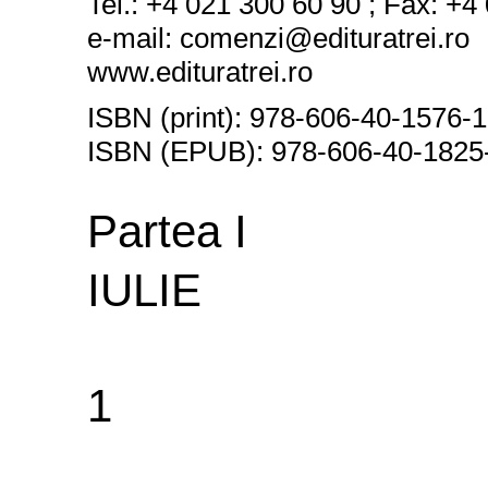
Tel.: +4 021 300 60 90 ; Fax: +4
e
-
mail: comenzi@edituratrei.ro
www.edituratrei.ro
ISBN (print): 978-606-40-1576-1
ISBN (EPUB): 978-606-40-1825
Partea I
IULIE
1