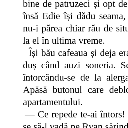
bine de patruzeci și opt de
însă Edie își dădu seama, 
nu-i părea chiar rău de sit
la el în ultima vreme.
Își bău cafeaua și deja e
duș când auzi soneria. S
întorcându-se de la alerg
Apăsă butonul care debl
apartamentului.
— Ce repede te-ai întors! s
se să-l vadă pe Ryan sărind