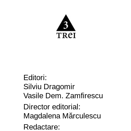
Editori:
Silviu Dragomir
Vasile Dem. Zamfirescu
Director editorial:
Magdalena M
ă
rculescu
Redact
are
: