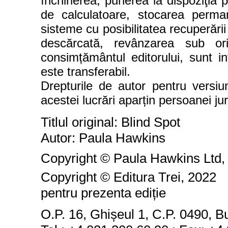
închirierea, punerea la dispoziţia p
de calculatoare, stocarea perm
sisteme cu posibilitatea recuperării
descărcată, revânzarea sub or
consimțământul editorului, sunt int
este transferabil.
Drepturile de autor pentru versiu
acestei lucrări aparțin persoanei ju
Titlul original: Blind Spot
Autor: Paula Hawkins
Copyright © Paula Hawkins Ltd,
Copyright © Editura Trei, 20
22
pentru prezenta edi
ț
ie
O.P. 16, Ghișeul 1, C.P. 0490, B