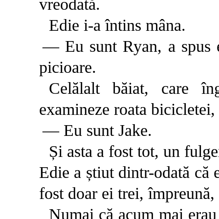
vreodată.
Edie i-a întins mâna.
— Eu sunt Ryan, a spus el
picioare.
Celălalt băiat, care î
examineze roata bicicletei, a
— Eu sunt Jake.
Și asta a fost tot, un fulge
Edie a știut dintr-odată că 
fost doar ei trei, împreună,
Numai că acum mai erau d