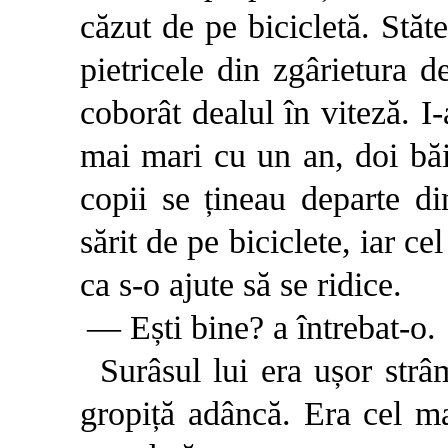
căzut de pe bicicletă. Stăt
pietricele din zgârietura 
coborât dealul în viteză. 
mai mari cu un an, doi băieț
copii se țineau departe di
sărit de pe biciclete, iar ce
ca s-o ajute să se ridice.
— Ești bine? a întrebat-o.
Surâsul lui era ușor strâm
gropiță adâncă. Era cel ma