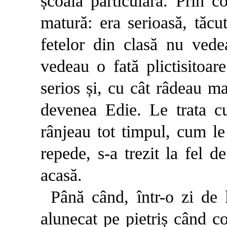
școală particulară. Prin c
matură: era serioasă, tăcu
fetelor din clasă nu vede
vedeau o fată plictisitoare
serios și, cu cât râdeau ma
devenea Edie. Le trata cu
rânjeau tot timpul, cum le
repede, s-a trezit la fel 
acasă.
Până când, într-o zi de 
alunecat pe pietriș când c