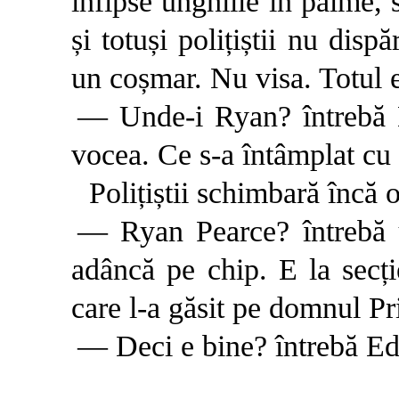
înfipse unghiile în palme, 
și totuși polițiștii nu disp
un coșmar. Nu visa. Totul e
— Unde-i Ryan? întrebă Ed
vocea. Ce s-a întâmplat c
Polițiștii schimbară încă o
— Ryan Pearce? întrebă u
adâncă pe chip. E la secți
care l-a găsit pe domnul Pr
— Deci e bine? întrebă Ed