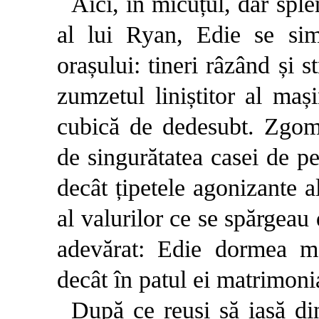
Aici, în micuțul, dar spl
al lui Ryan, Edie se sim
orașului: tineri râzând și s
zumzetul liniștitor al maș
cubică de dedesubt. Zgomo
de singurătatea casei de pe
decât țipetele agonizante al
al valurilor ce se spărgeau 
adevărat: Edie dormea m
decât în patul ei matrimoni
După ce reuși să iasă din