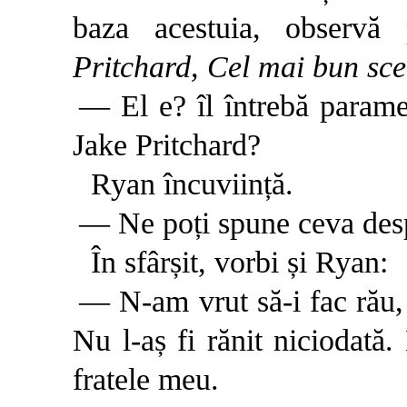
baza acestuia, observă
Pritchard, Cel mai bun sce
— El e? îl întrebă parame
Jake Pritchard?
Ryan încuviință.
— Ne poți spune ceva desp
În sfârșit, vorbi și Ryan:
— N-am vrut să-i fac rău, s
Nu l-aș fi rănit niciodată
fratele meu.