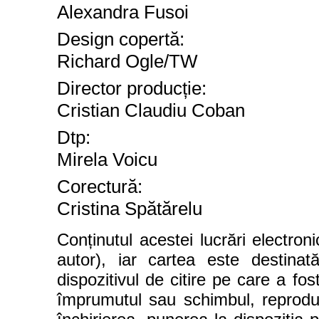
Alexandra Fusoi
Design copertă:
Richard Ogle/TW
Director produc
ț
ie:
Cristian Claudiu Coban
Dtp:
Mirela Voicu
Corectur
ă
:
Cristina Spătărelu
Conținutul acestei lucrări electron
autor), iar cartea este destinată
dispozitivul de citire pe care a fos
împrumutul sau schimbul, reproduce