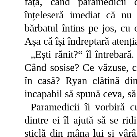
față, când paramedicii
înțeleseră imediat că nu
bărbatul întins pe jos, cu o
Așa că își îndreptară atenț
„Ești rănit?“ îl întrebar
Când sosise? Ce văzuse, ce
în casă? Ryan clătină di
incapabil să spună ceva, să
Paramedicii îi vorbiră 
dintre ei îl ajută să se ri
sticlă din mâna lui și vâr