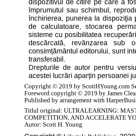
dispozitivul de citire pe care a fo
împrumutul sau schimbul, reproduc
închirierea, punerea la dispoziţia p
de calculatoare, stocarea perm
sisteme cu posibilitatea recuperării
descărcată, revânzarea sub o
consimțământul editorului, sunt inte
transferabil.
Drepturile de autor pentru versi
acestei lucrări aparțin persoanei j
Copyright © 2019 by ScottHYoung.com Se
Foreword copyright © 2019 by James Clear
Published by arrangement with HarperBusin
Titlul original:
ULTRALEARNING: MAST
COMPETITION, AND ACCELERATE Y
Autor: Scott H. Young