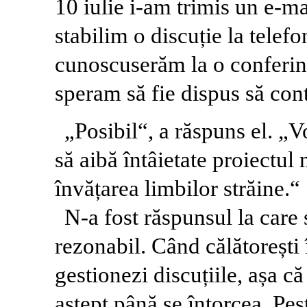
10 iulie i-am trimis un e-ma
stabilim o discuție la telef
cunoscuserăm la o conferin
speram să fie dispus să con
„Posibil“, a răspuns el. „Vo
să aibă întâietate proiectu
învățarea limbilor străine.“
N-a fost răspunsul la care
rezonabil. Când călătorești î
gestionezi discuțiile, așa că
aștept până se întorcea. Pes