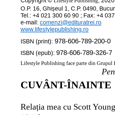
Copyright ©
, 20
20
Lifestyle Publishing
O.P. 16, Ghișeul 1, C.P. 0490, Bucur
Tel.: +4 021 300 60 90 ; Fax: +4 03
e
-
mail:
comenzi@edituratrei.ro
www.lifestylepublishing.ro
978-606-789-200-0
ISBN
(print)
:
978-606-789-326-7
ISBN
(epub)
:
Lifestyle Publishing face parte din Grupul 
Pen
CUVÂNT-ÎNAINTE
Relația mea cu Scott Young 