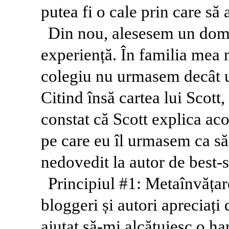
putea fi o cale prin care să
Din nou, alesesem un dom
experiență. În familia mea n
colegiu nu urmasem decât u
Citind însă cartea lui Scott,
constat că Scott explica ac
pe care eu îl urmasem ca să
nedovedit la autor de best-s
Principiul #1: Metaînvățar
bloggeri și autori apreciați
ajutat să-mi alcătuiesc o h