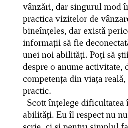
vânzări, dar singurul mod în
practica vizitelor de vânzare
bineînțeles, dar există peri
informații să fie deconectat
unei noi abilități. Poți să șt
despre o anume activitate, d
competența din viața reală,
practic.
Scott înțelege dificultatea 
abilități. Eu îl respect nu
scrie, ci și pentru simplul f