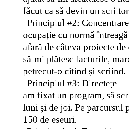
făcut ca să devin un scriito
Principiul #2: Concentrar
ocupație cu normă întreagă 
afară de câteva proiecte de
să-mi plătesc facturile, ma
petrecut-o citind și scriind.
Principiul #3: Directețe —
am fixat un program, să scri
luni și de joi. Pe parcursul
150 de eseuri.