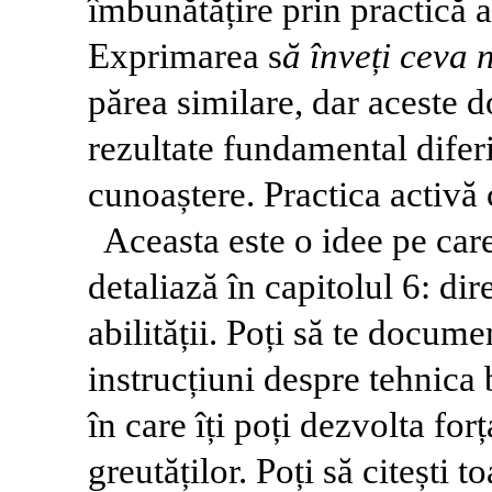
îmbunătățire prin practică a
Exprimarea s
ă înveți ceva
părea similare, dar aceste 
rezultate fundamental difer
cunoaștere. Practica activă 
Aceasta este o idee pe care
detaliază în capitolul 6: di
abilității. Poți să te docum
instrucțiuni despre tehnica 
în care îți poți dezvolta forț
greutăților. Poți să citești t