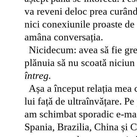
va reveni deloc prea curând
nici conexiunile proaste de 
amâna conversația.
Nicidecum: avea să fie gre
plănuia să nu scoată niciun
într
eg.
Așa a început relația mea
lui față de ultraînvățare. P
am schimbat sporadic e-mail
Spania, Brazilia, China și C