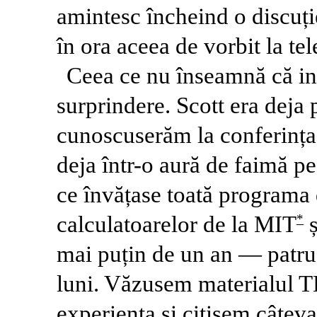
amintesc încheind o discuție
în ora aceea de vorbit la tel
Ceea ce nu înseamnă că intu
surprindere. Scott era deja
cunoscuserăm la conferința
deja într-o aură de faimă pe
ce învățase toată programa d
calculatoarelor de la MIT
ș
*
mai puțin de un an — patru 
luni. Văzusem materialul T
experiența și citisem câteva