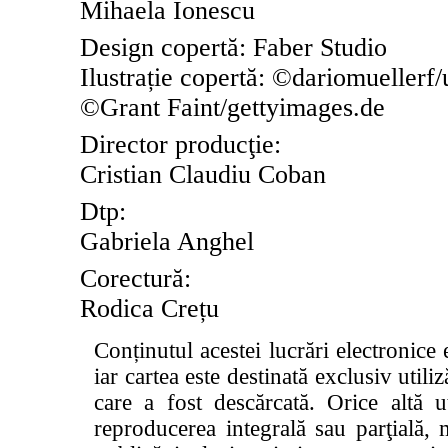
Mihaela Ionescu
Design copertă: Faber Studio
Ilustrație copertă: ©dariomuellerf
©Grant Faint/gettyimages.de
Director produc
ţ
ie:
Cristian Claudiu Coban
Dtp:
Gabriela Anghel
Corectur
ă
:
Rodica Crețu
Conținutul acestei lucrări electronice 
iar cartea este destinată exclusiv utiliz
care a fost descărcată. Orice altă 
reproducerea integrală sau parţială, m