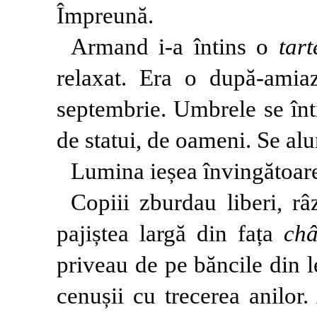
Împreună.
Armand i-a întins o
tart
relaxat. Era o după-amiaz
septembrie. Umbrele se înt
de statui, de oameni. Se al
Lumina ieșea învingătoar
Copiii zburdau liberi, râ
pajiștea largă din fața
châ
priveau de pe băncile din l
cenușii cu trecerea anilor