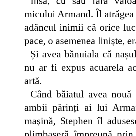
Însă, cu sau fără valoa
micului Armand. Îl atrăgea 
adâncul inimii că orice lu
pace, o asemenea liniște, er
Și avea bănuiala că nașul 
nu ar fi expus acuarela ac
artă.
Când băiatul avea nouă 
ambii părinți ai lui Arma
mașină, Stephen îl aduses
plimbaseră împreună prin 