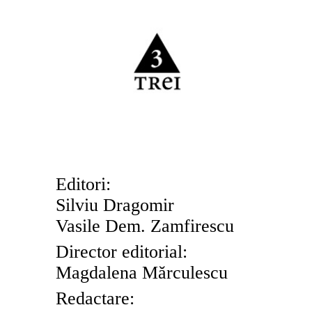
Editori:
Silviu Dragomir
Vasile Dem. Zamfirescu
Director editorial:
Magdalena M
ă
rculescu
Redact
are
: