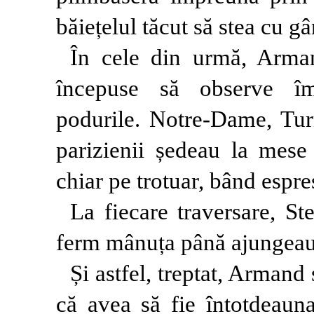
băiețelul tăcut să stea cu gâ
În cele din urmă, Arman
începuse să observe împ
podurile. Notre-Dame, Turn
parizienii ședeau la mese
chiar pe trotuar, bând espres
La fiecare traversare, St
ferm mânuța până ajungeau 
Și astfel, treptat, Armand
că avea să fie întotdeauna