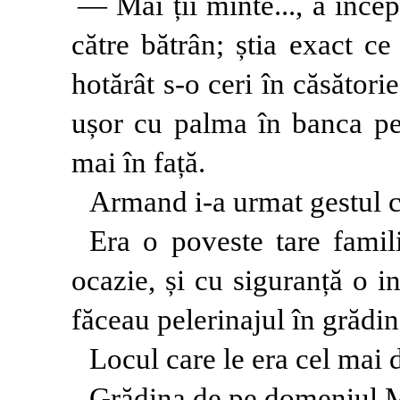
— Mai ții minte..., a înce
către bătrân; știa exact c
hotărât s-o ceri în căsător
ușor cu palma în banca pe
mai în față.
Armand i-a urmat gestul cu
Era o poveste tare famili
ocazie, și cu siguranță o in
făceau pelerinajul în grădin
Locul care le era cel mai 
Grădina de pe domeniul 