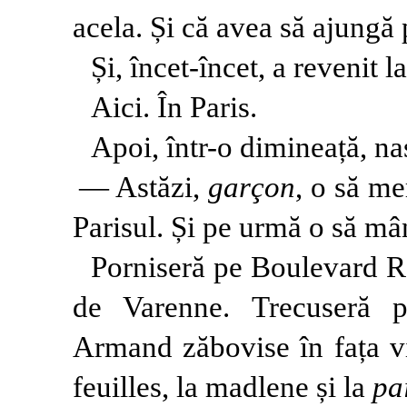
acela. Și că avea să ajungă 
Și, încet-încet, a revenit la
Aici. În Paris.
Apoi, într-o dimineață, naș
— Astăzi,
garçon
, o să me
Parisul. Și pe urmă o să mâ
Porniseră pe Boulevard Ra
de Varenne. Trecuseră p
Armand zăbovise în fața vit
feuilles, la madlene și la
pa