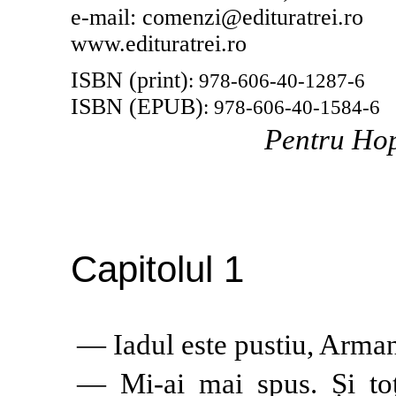
e-mail: comenzi@edituratrei.ro
www.edituratrei.ro
ISBN (print)
: 978-606-40-1287-6
ISBN (EPUB)
: 978-606-40-1584-6
P
entru Hop
Capitolul 1
— Iadul este pustiu, Arman
— Mi-ai mai spus. Și toți