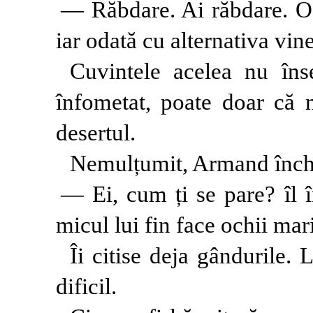
— Răbdare. Ai răbdare. Od
iar odată cu alternativa vin
Cuvintele acelea nu îns
înfometat, poate doar că 
desertul.
Nemulțumit, Armand închis
— Ei, cum ți se pare? îl 
micul lui fin face ochii mari
Îi citise deja gândurile. 
dificil.