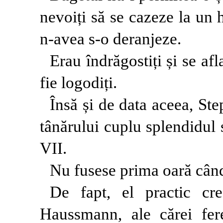
nevoiți să se cazeze la un 
n-avea s-o deranjeze.
Erau îndrăgostiți și se af
fie logodiți.
Însă și de data aceea, Ste
tânărului cuplu splendidul
VII.
Nu fusese prima oară cân
De fapt, el practic cre
Haussmann, ale cărei fer