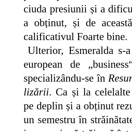
ciuda presiunii și a dific
a obținut, și de aceas
calificativul Foarte bine.
Ulterior, Esmeralda s-a 
european de „busines
specializându-se în
Resur
lizării
. Ca și la celelalt
pe deplin și a obținut rez
un semestru în străinăt