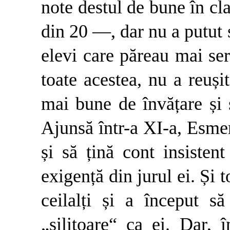
note destul de bune în c
din 20 —, dar nu a putut s
elevi care păreau mai seri
toate acestea, nu a reuși
mai bune de învățare și 
Ajunsă într-a XI-a, Esmer
și să țină cont insistent
exigență din jurul ei. Și 
ceilalți și a început s
„silitoare“ ca ei. Dar, 