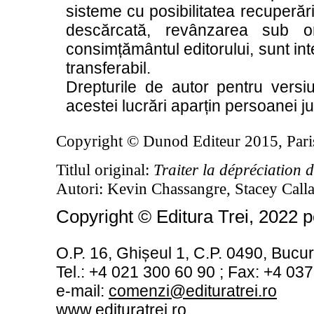
sisteme cu posibilitatea recuperării
descărcată, revânzarea sub o
consimțământul editorului, sunt inte
transferabil.
Drepturile de autor pentru versi
acestei lucrări aparțin persoanei j
Copyright © Dunod Editeur 2015, Pari
Titlul original:
Traiter la dépréciation 
Autori: Kevin Chassangre, Stacey Call
Copyright © Editura Trei, 2022 p
O.P. 16, Ghișeul 1, C.P. 0490, Bucur
Tel.: +4 021 300 60 90 ; Fax: +4 03
e
-
mail:
comenzi@edituratrei.ro
www.edituratrei.ro