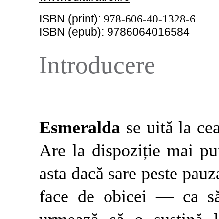
ISBN
(print)
:
978-606-40-1328-6
ISBN
(epub)
:
9786064016584
Introducere
Esmeralda
se uită la cea
Are la dispoziție mai p
asta dacă sare peste pauza
face de obicei — ca să