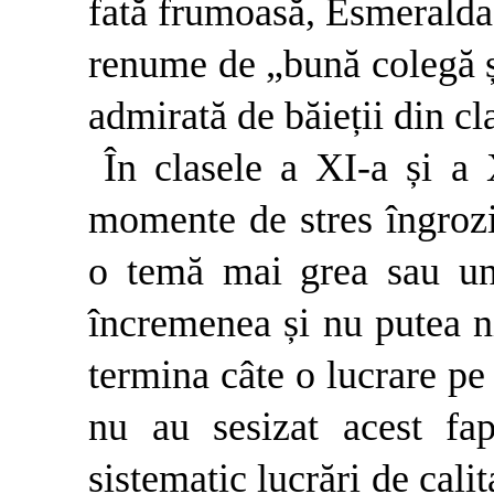
fată frumoasă, Esmeralda 
renume de „bună colegă și
admirată de băieții din cl
În clasele a XI-a și a 
momente de stres îngrozi
o temă mai grea sau un
încremenea și nu putea n
termina câte o lucrare pe 
nu au sesizat acest fa
sistematic lucrări de cali