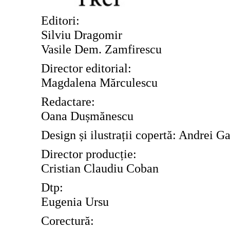
Editori:
Silviu Dragomir
Vasile Dem. Zamfirescu
Director editorial:
Magdalena M
ă
rculescu
Redact
are:
Oana Dușmănescu
Design și ilustrații copertă: Andrei G
Director produc
ț
ie:
Cristian Claudiu Coban
Dtp:
Eugenia Ursu
Corectur
ă
: