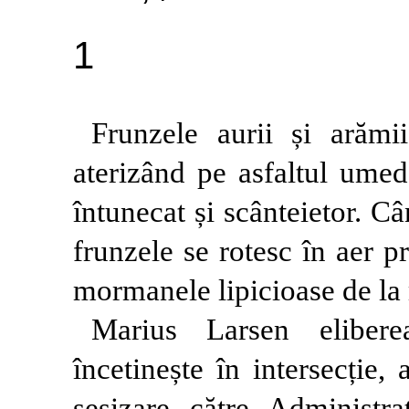
1
Frunzele aurii și arămii
aterizând pe asfaltul umed
întunecat și scânteietor. Câ
frunzele se rotesc în aer p
mormanele lipicioase de la
Marius Larsen elibere
încetinește în intersecție,
sesizare către Administraț