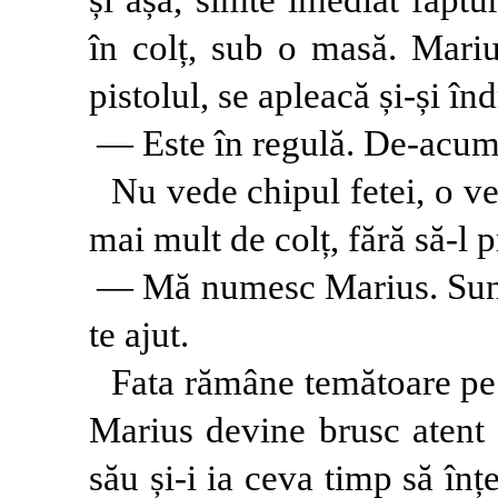
în colț, sub o masă. Mariu
pistolul, se apleacă și-și î
— Este în regulă. De-acum
Nu vede chipul fetei, o ve
mai mult de colț, fără să-l 
— Mă numesc Marius. Sunt d
te ajut.
Fata rămâne temătoare pe l
Marius devine brusc atent l
său și-i ia ceva timp să înț