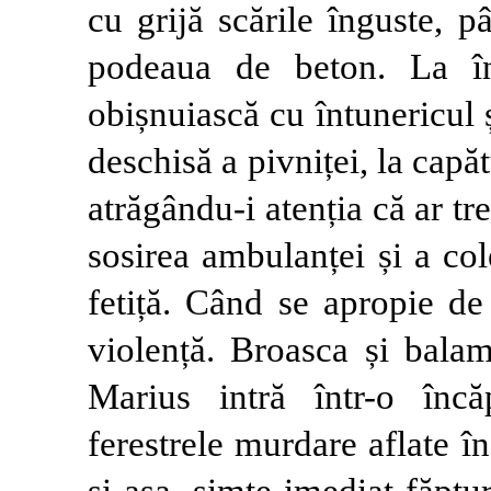
cu grijă scările înguste, 
podeaua de beton. La în
obișnuiască cu întunericul 
deschisă a pivniței, la capă
atrăgându-i atenția că ar tr
sosirea ambulanței și a co
fetiță. Când se apropie de
violență. Broasca și balam
Marius intră într-o înc
ferestrele murdare aflate î
și așa, simte imediat făpt