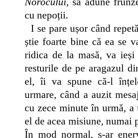
Norocului
, să adune frunze
cu nepoții.
I se pare ușor când repet
știe foarte bine că ea se 
ridica de la masă, va ieși
resturile de pe aragazul di
el, îi va spune că-l înțe
urmare, când a auzit mesaju
cu zece minute în urmă, a 
el de acea misiune, numai 
În mod normal, s-ar enerv