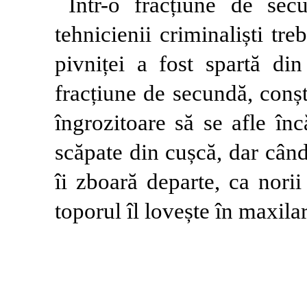
Într-o fracțiune de sec
tehnicienii criminaliști tr
pivniței a fost spartă din
fracțiune de secundă, conșt
îngrozitoare să se afle înc
scăpate din cușcă, dar când
îi zboară departe, ca nori
toporul îl lovește în maxilar