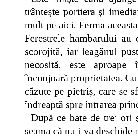
trântește portiera și imedi
mult pe aici. Ferma aceasta
Ferestrele hambarului au c
scorojită, iar leagănul pus
necosită, este aproape î
înconjoară proprietatea. Cu
căzute pe pietriș, care se s
îndreaptă spre intrarea princ
După ce bate de trei ori 
seama că nu-i va deschide 