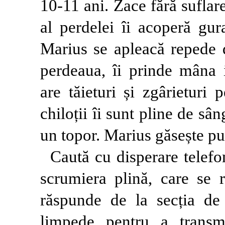
10-11 ani. Zace fără suflare
al perdelei îi acoperă gur
Marius se apleacă repede d
perdeaua, îi prinde mâna i
are tăieturi și zgârieturi 
chiloții îi sunt pline de sân
un topor. Marius găsește pul
Caută cu disperare telefon
scrumiera plină, care se 
răspunde de la secția de 
limpede pentru a transm