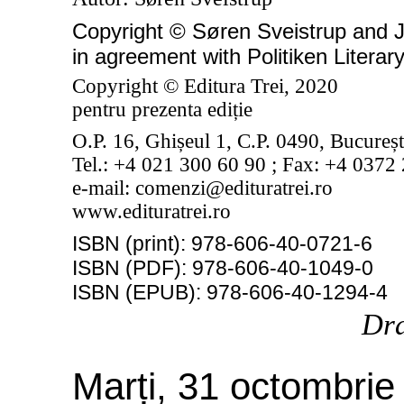
Copyright © Søren Sveistrup and J
in agreement with Politiken Litera
Copyright © Editura Trei, 20
20
pentru prezenta edi
ț
ie
O.P. 16, Ghișeul 1, C.P. 0490, Bucureșt
Tel.: +4 021 300 60 90 ; Fax: +4 0372
e
-
mail: comenzi@edituratrei.ro
www.edituratrei.ro
ISBN (print): 978-606-40-0721-6
ISBN (PDF): 978-606-40-1049-0
ISBN (EPUB): 978-606-40-1294-4
Dra
Marți, 31 octombrie