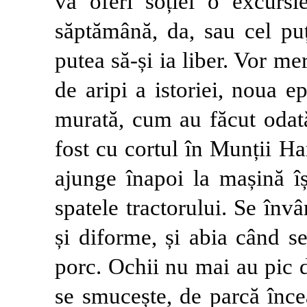
va oferi soției o excursi
săptămână, da, sau cel pu
putea să-și ia liber. Vor me
de aripi a istoriei, noua 
murată, cum au făcut odat
fost cu cortul în Munții H
ajunge înapoi la mașină îș
spatele tractorului. Se învâr
și diforme, și abia când s
porc. Ochii nu mai au pic de
se smucește, de parcă încea