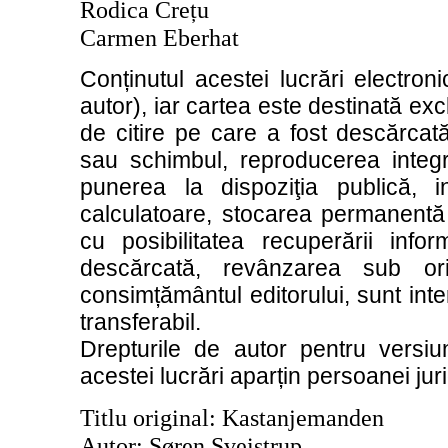
Rodica Crețu
Carmen Eberhat
Conținutul acestei lucrări electron
autor), iar cartea este destinată exclu
de citire pe care a fost descărcată
sau schimbul, reproducerea integral
punerea la dispoziţia publică, i
calculatoare, stocarea permanentă
cu posibilitatea recuperării info
descărcată, revânzarea sub or
consimțământul editorului, sunt inter
transferabil.
Drepturile de autor pentru versiu
acestei lucrări aparțin persoanei jur
Titlu original: Kastanjemanden
Autor: Søren Sveistrup