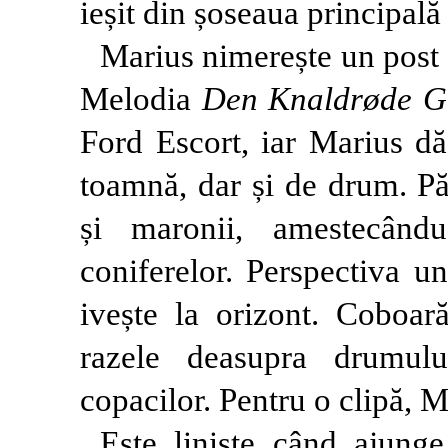
ieșit din șoseaua principală 
Marius nimerește un post
Melodia
Den Knaldrøde 
Ford Escort, iar Marius d
toamnă, dar și de drum. Pă
și maronii, amestecând
coniferelor. Perspectiva u
ivește la orizont. Coboară
razele deasupra drumului
copacilor. Pentru o clipă, M
Este liniște când ajung