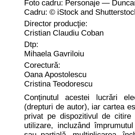
Foto cadru: Personaje — Duncan
Cadru: © iStock and Shutterstoc
Director produc
ţ
ie:
Cristian Claudiu Coban
Dtp:
Mihaela Gavriloiu
Corectur
ă
:
Oana Apostolescu
Cristina Teodorescu
Conținutul acestei lucrări ele
(drepturi de autor), iar cartea es
privat pe dispozitivul de citir
utilizare, incluzând împrumutu
sau parţială, multiplicarea, înc