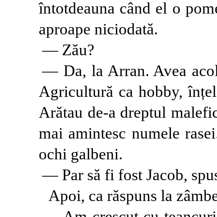
întotdeauna când el o pome
aproape niciodată.
— Zău?
— Da, la Arran. Avea acolo
Agricultură ca hobby, înțel
Arătau de-a dreptul malefi
mai amintesc numele rasei
ochi galbeni.
— Par să fi fost Jacob, spu
Apoi, ca răspuns la zâmbet
— Am crescut cu teancur