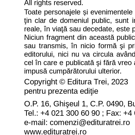
All rights reserved.
Toate personajele și evenimentele 
ţin clar de domeniul public, sunt
reale, în viaţă sau decedate, este 
Niciun fragment din această publica
sau transmis, în nicio formă şi pr
editorului, nici nu va circula avâ
cel în care e publicată şi fără vre
impusă cumpărătorului ulterior.
Copyright © Editura Trei
,
20
23
pentru prezenta edi
ţ
ie
O.P. 16, Ghişeul 1, C.P. 0490, B
Tel.: +4 021 300 60 90 ; Fax: +4
e
-
mail: comenzi@edituratrei.ro
www.edituratrei.ro