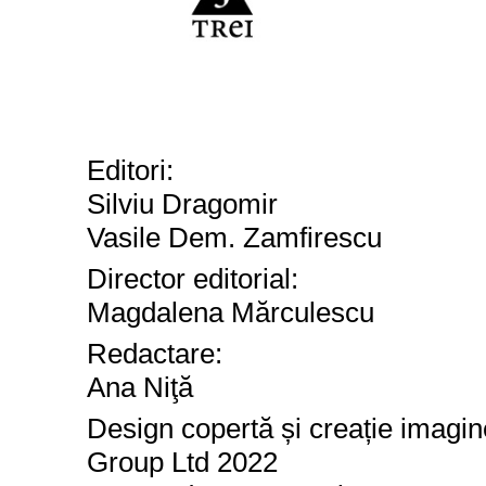
Editori:
Silviu Dragomir
Vasile Dem. Zamfirescu
Director editorial:
Magdalena M
ă
rculescu
Redact
are
:
Ana Niţă
Design copertă și creație imagin
Group Ltd 2022