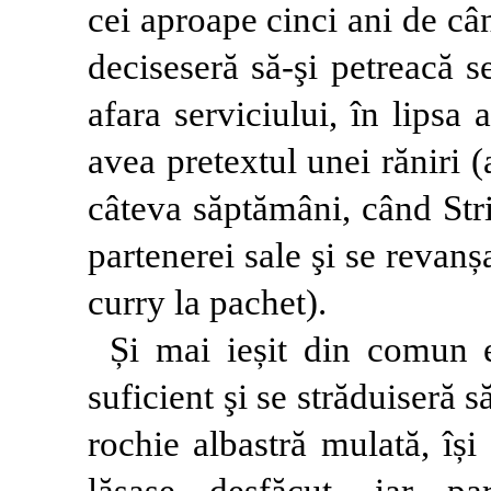
cei aproape cinci ani de c
deciseseră să-şi petreacă s
afara serviciului, în lipsa 
avea pretextul unei răniri
câteva săptămâni, când Stri
partenerei sale şi se revanș
curry la pachet).
Și mai ieșit din comun 
suficient şi se străduiseră 
rochie albastră mulată, își
lăsase desfăcut, iar par