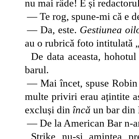
nu mai râde! E și redactorul
— Te rog, spune-mi că e de
— Da, este.
Gestiunea oi
au o rubrică foto intitulată „
De data aceasta, hohotul d
barul.
— Mai încet, spuse Robin
multe priviri erau ațintite
excluși din
încă
un bar din
— De la American Bar n-am 
Strike nu-și amintea p