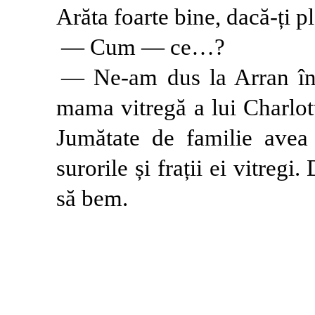
Arăta foarte bine, dacă-ți p
— Cum — ce…?
— Ne-am dus la Arran în
mama vitregă a lui Charlott
Jumătate de familie avea 
surorile și frații ei vitreg
să bem.