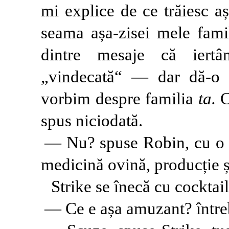
mi explice de ce trăiesc a
seama așa-zisei mele famil
dintre mesaje că iert
„vindecată“ — dar dă-o n
vorbim despre familia
ta.
C
spus niciodată.
— Nu? spuse Robin, cu o u
medicină ovină, producție ș
Strike se înecă cu cocktail
— Ce e așa amuzant? întreb