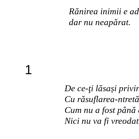
Rănirea inimii e ad
dar nu neapărat.
1
De ce-ţi lăsași privi
Cu răsuflarea-ntret
Cum nu a fost până
Nici nu va fi vreodat