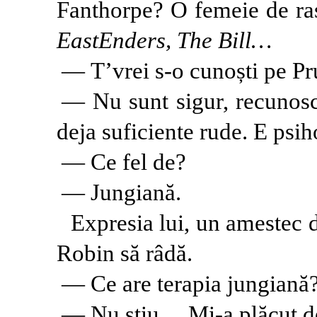
Fanthorpe? O femeie de ras
EastEnders,
The Bill…
— T’vrei s-o cunoști pe P
— Nu sunt sigur, recunosc
deja suficiente rude. E psi
— Ce fel de?
— Jungiană.
Expresia lui, un amestec d
Robin să râdă.
— Ce are terapia jungiană
— Nu știu… Mi-a plăcut d