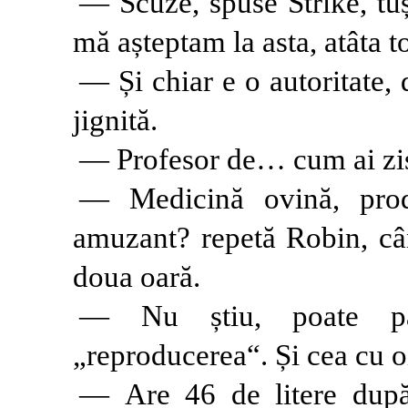
— Scuze, spuse Strike, tuș
mă așteptam la asta, atâta to
— Și chiar e o autoritate, 
jignită.
— Profesor de… cum ai zi
— Medicină ovină, pro
amuzant? repetă Robin, câ
doua oară.
— Nu știu, poate pa
„reproducerea“. Și cea cu o
— Are 46 de litere după