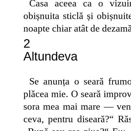
Casa aceea ca o vizui
obișnuita sticlă și obișnuit
noapte chiar atât de dezamă
2
Altundeva
Se anunța o seară frumo
plăcea mie. O seară impro
sora mea mai mare — veni
ceva, pentru diseară?“ Ră