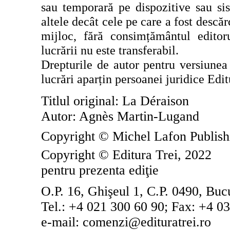
sau temporară pe dispozitive sau sis
altele decât cele pe care a fost descă
mijloc, fără consimțământul editoru
lucrării nu este transferabil.
Drepturile de autor pentru versiunea 
lucrări aparțin persoanei juridice Edi
Titlul original: La Déraison
Autor: Agnès Martin-Lugand
Copyright © Michel Lafon Publish
Copyright © Editura Trei, 20
22
pentru prezenta edi
ţ
ie
O.P. 16, Ghişeul 1, C.P. 0490, Buc
Tel.: +4 021 300 60 90; Fax: +4 0
e-mail: comenzi@edituratrei.ro