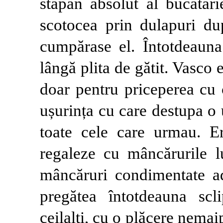
stăpân absolut al bucătări
scotocea prin dulapuri du
cumpărase el. Întotdeauna
lângă plita de gătit. Vasco
doar pentru priceperea cu 
ușurința cu care destupa o u
toate cele care urmau. Er
regaleze cu mâncărurile l
mâncăruri condimentate ad
pregătea întotdeauna scl
ceilalți, cu o plăcere nemai