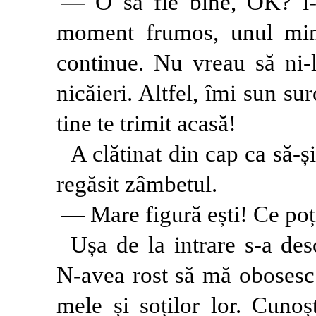
— O să fie bine, OK? i-
moment frumos, unul minu
continue. Nu vreau să ni-l
nicăieri. Altfel, îmi sun sur
tine te trimit acasă!
A clătinat din cap ca să-ș
regăsit zâmbetul.
— Mare figură ești! Ce poți
Ușa de la intrare s-a de
N-avea rost să mă obosesc 
mele și soților lor. Cuno