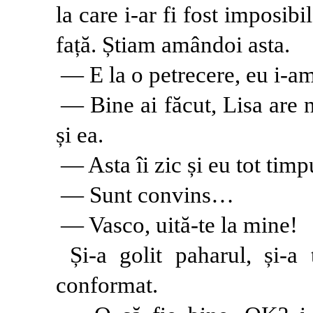
la care i-ar fi fost imposibi
față. Știam amândoi asta.
— E la o petrecere, eu i-am
— Bine ai făcut, Lisa are n
și ea.
— Asta îi zic și eu tot timp
— Sunt convins…
— Vasco, uită-te la mine!
Și-a golit paharul, și-a
conformat.