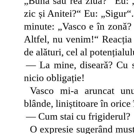
„Bună sau rea ziua?“ Eu: „
zic și Anitei?“ Eu: „Sigur“
minute: „Vasco e în zonă?
Altfel, nu venim!“ Reacția
de alături, cel al potențialul
— La mine, diseară? Cu s
nicio obligație!
Vasco mi-a aruncat unul
blânde, liniștitoare în orice
— Cum stai cu frigiderul?
O expresie sugerând mustră