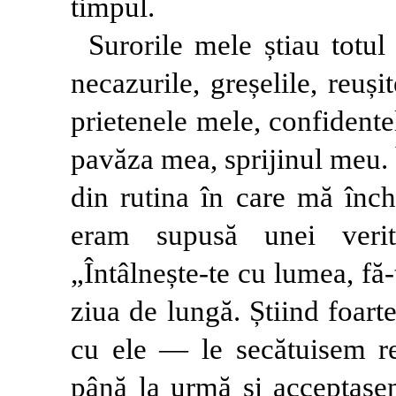
timpul.
Surorile mele știau totul
necazurile, greșelile, reușit
prietenele mele, confident
pavăza mea, sprijinul meu. 
din rutina în care mă înch
eram supusă unei verita
„Întâlnește-te cu lumea, fă-
ziua de lungă. Știind foar
cu ele — le secătuisem r
până la urmă și acceptase