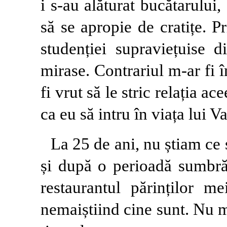
i s-au alăturat bucătarului,
să se apropie de cratițe. P
studenției supraviețuise 
mirase. Contrariul m-ar fi î
fi vrut să le stric relația a
ca eu să intru în viața lui V
La 25 de ani, nu știam ce 
și după o perioadă sumbră
restaurantul părinților me
nemaiștiind cine sunt. Nu 