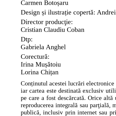
Carmen Botoșaru
Design și ilustrație copertă: Andr
Director produc
ţ
ie:
Cristian Claudiu Coban
Dtp:
Gabriela Anghel
Corectur
ă
:
Irina Mușătoiu
Lorina Chițan
Conținutul acestei lucrări electronice 
iar cartea este destinată exclusiv util
pe care a fost descărcată. Orice altă
reproducerea integrală sau parţială, m
publică, inclusiv prin internet sau p