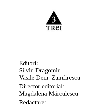
Editori:
Silviu Dragomir
Vasile Dem. Zamfirescu
Director editorial:
Magdalena M
ă
rculescu
Redact
are
: