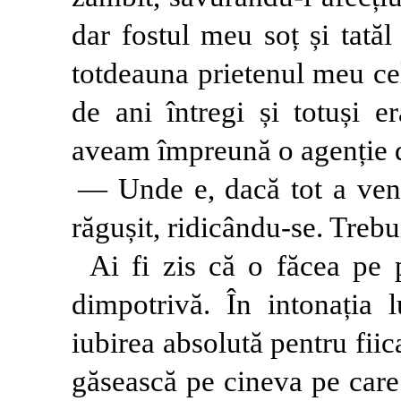
dar fostul meu soț și tată
totdeauna prietenul meu c
de ani întregi și totuși e
aveam împreună o agenție d
— Unde e, dacă tot a veni
răgușit, ridicându-se. Trebui
Ai fi zis că o făcea pe pă
dimpotrivă. În intonația l
iubirea absolută pentru fiic
găsească pe cineva pe care