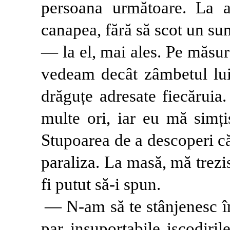
persoana următoare. La a
canapea, fără să scot un su
— la el, mai ales. Pe măsu
vedeam decât zâmbetul lui
drăguțe adresate fiecăruia.
multe ori, iar eu mă simț
Stupoarea de a descoperi c
paraliza. La masă, mă trez
fi putut să-i spun.
— N-am să te stânjenesc în
par insuportabile iscodiril