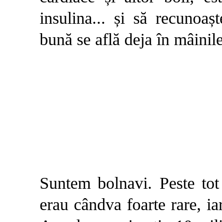
insulina... și să recunoaș
bună se află deja în mâi­nil
S
untem bolnavi. Peste to
erau cândva foarte rare, ia