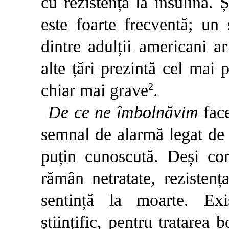
cu rezistența la insulină. Ș
este foarte frecventă; un
dintre adulții americani ar
alte țări prezintă cel mai 
2
chiar mai grave
.
De ce ne îmbolnăvim
fac
semnal de alarmă legat de 
puțin cunoscută. Deși con
rămân netratate, rezistenț
sentință la moarte. Exi
științific, pentru tratarea 