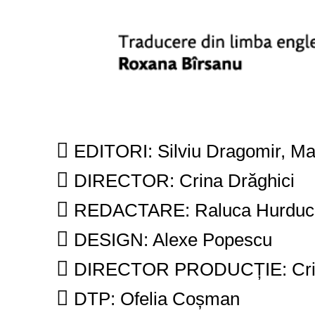

EDITORI: Silviu Dragomir, M

DIRECTOR: Crina Drăghici

REDACTARE: Raluca Hurduc

DESIGN: Alexe Popescu

DIRECTOR PRODUCȚIE: Crist

DTP: Ofelia Coșman