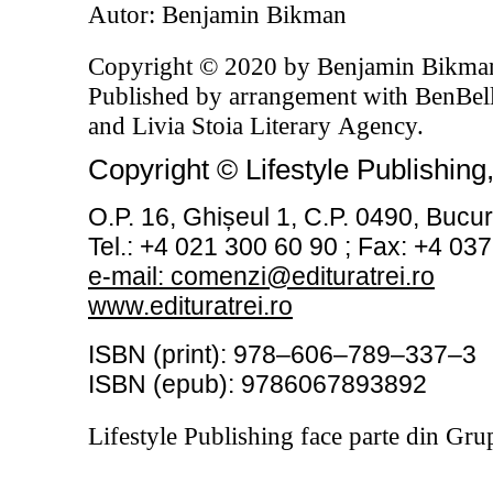
Autor: Benjamin Bikman
Copyright © 2020 by Benjamin Bikma
Published by arrangement with BenBel
and Livia Stoia Literary Agency.
Copyright © Lifestyle Publishing
O.P. 16, Ghișeul 1, C.P. 0490, Bucur
Tel.: +4 021 300 60 90 ; Fax: +4 03
e
-
mail:
comenzi@edituratrei.ro
www.edituratrei.ro
ISBN
(print)
:
978–606–789–337–3
ISBN
(epub)
: 9786067893892
Lifestyle Publishing face parte din Grup