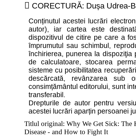

CORECTURĂ: Dușa Udrea-Bo
Conținutul acestei lucrări electron
autor), iar cartea este destinat
dispozitivul de citire pe care a fo
împrumutul sau schimbul, reproduc
închirierea, punerea la dispoziţia p
de calculatoare, stocarea perm
sisteme cu posibilitatea recuperării
descărcată, revânzarea sub o
consimțământul editorului, sunt inte
transferabil.
Drepturile de autor pentru versi
acestei lucrări aparțin persoanei j
Titlul original: Why We Get Sick: The
Disease - and How to Fight It