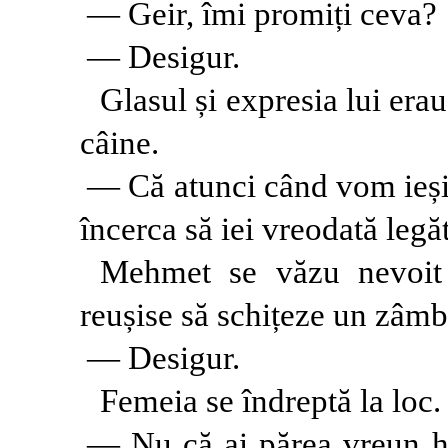
— Geir, îmi promiți ceva?
— Desigur.
Glasul și expresia lui era
câine.
— Că atunci când vom ieși 
încerca să iei vreodată leg
Mehmet se văzu nevoit 
reușise să schițeze un zâmb
— Desigur.
Femeia se îndreptă la loc.
— Nu că ai părea vreun hăr