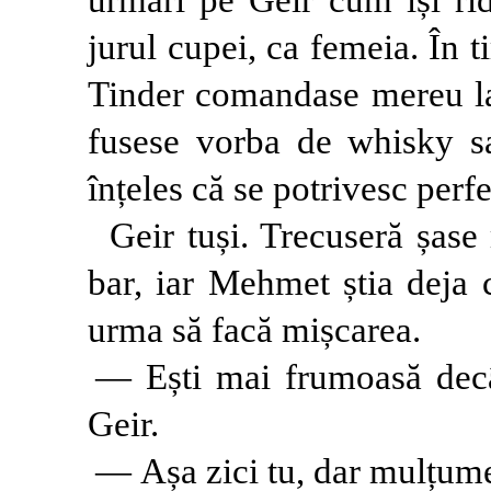
jurul cupei, ca femeia. În 
Tinder comandase mereu la 
fusese vorba de whisky s
înțeles că se potrivesc perfe
Geir tuși. Trecuseră șase
bar, iar Mehmet știa deja 
urma să facă mișcarea.
— Ești mai frumoasă decât
Geir.
— Așa zici tu, dar mulțume