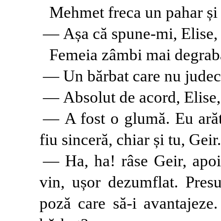
Mehmet freca un pahar și 
— Așa că spune-mi, Elise, c
Femeia zâmbi mai degrab
— Un bărbat care nu judec
— Absolut de acord, Elise, 
— A fost o glumă. Eu arăt 
fiu sinceră, chiar și tu, Geir.
— Ha, ha! râse Geir, apoi 
vin, ușor dezumflat. Pres
poză care să-i avantajeze.