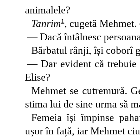
animalele?
1
Tanrim
, cugetă Mehmet.
— Dacă întâlnesc persoana p
Bărbatul rânji, își coborî g
— Dar evident că trebuie s
Elise?
Mehmet se cutremură. Geir
stima lui de sine urma să m
Femeia își împinse paha
ușor în față, iar Mehmet ciu