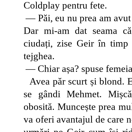
Coldplay pentru fete.
— Păi, eu nu prea am avut p
Dar mi-am dat seama că
ciudați, zise Geir în timp
tejghea.
— Chiar așa? spuse femeia,
Avea păr scurt și blond. E
se gândi Mehmet. Mișcări
obosită. Muncește prea mult
va oferi avantajul de care 
urmări pe Geir cum își rid