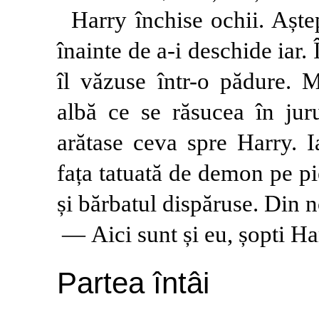
Harry închise ochii. Aște
înainte de a-i deschide iar. 
îl văzuse într-o pădure. M
albă ce se răsucea în juru
arătase ceva spre Harry. I
fața tatuată de demon pe pi
și bărbatul dispăruse. Din 
— Aici sunt și eu, șopti Ha
Partea întâi