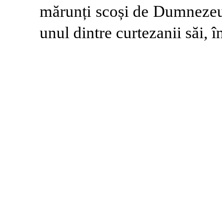
mărunți scoși de Dumnezeu
unul dintre curtezanii săi, î