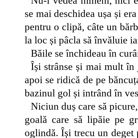
Nu-l vedea nimeni, nici 
se mai deschidea ușa și era 
pentru o clipă, câte un bărb
la loc și pâcla să învăluie ia
Băile se închideau în curâ
Își strânse și mai mult în
apoi se ridică de pe băncuț
bazinul gol și intrând în ves
Niciun duș care să picure, 
goală care să lipăie pe gr
oglindă. Își trecu un deget 