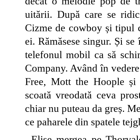
decât o melodie pop de tr
uitării. După care se ridi
Cizme de cowboy și tipul c
ei. Rămăsese singur. Și se 
telefonul mobil ca să schi
Company. Având în vedere c
Free, Mott the Hoople ș
scoată vreodată ceva pros
chiar nu puteau da greș. M
ce paharele din spatele tejg
Elise mergea pe Thorval