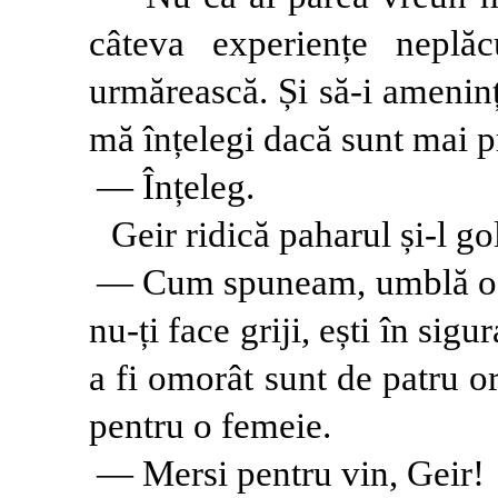
câteva experiențe nepl
urmărească. Și să-i amenin
mă înțelegi dacă sunt mai p
— Înțeleg.
Geir ridică paharul și-l gol
— Cum spuneam, umblă o m
nu-ți face griji, ești în sigu
a fi omorât sunt de patru o
pentru o femeie.
— Mersi pentru vin, Geir!