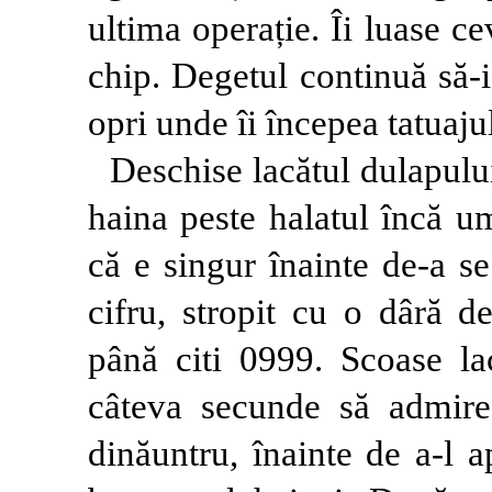
ultima operație. Îi luase c
chip. Degetul continuă să-i
opri unde îi începea tatuaju
Deschise lacătul dulapului
haina peste halatul încă um
că e singur înainte de-a s
cifru, stropit cu o dâră d
până citi 0999. Scoase lac
câteva secunde să admire
dinăuntru, înainte de a-l 