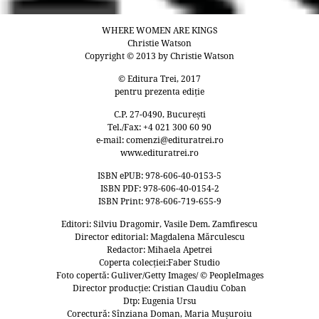
WHERE WOMEN ARE KINGS
Christie Watson
Copyright © 2013 by Christie Watson
© Editura Trei, 2017
pentru prezenta ediție
C.P. 27-0490, București
Tel./Fax: +4 021 300 60 90
e-mail: comenzi@edituratrei.ro
www.edituratrei.ro
ISBN ePUB: 978-606-40-0153-5
ISBN PDF: 978-606-40-0154-2
ISBN Print: 978-606-719-655-9
Editori: Silviu Dragomir, Vasile Dem. Zamfirescu
Director editorial: Magdalena Mărculescu
Redactor: Mihaela Apetrei
Coperta colecției:Faber Studio
Foto copertă: Guliver/Getty Images/ © PeopleImages
Director producție: Cristian Claudiu Coban
Dtp: Eugenia Ursu
Corectură: Sînziana Doman, Maria Mușuroiu