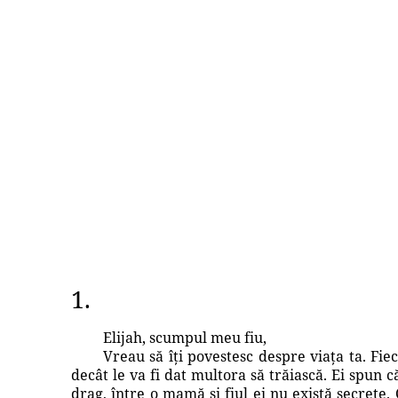
1.
Elijah, scumpul meu fiu,
Vreau să îți povestesc despre viața ta. Fie
decât le va fi dat multora să trăiască. Ei spun c
drag, între o mamă și fiul ei nu există secrete