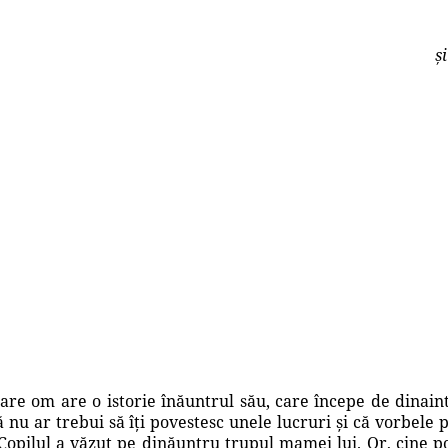
ș
care om are o istorie înăuntrul său, care începe de dinaint
ă nu ar trebui să îți povestesc unele lucruri și că vorbele
. Copilul a văzut pe dinăuntru trupul mamei lui. Or, cine