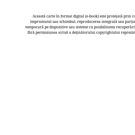
Această carte în format digital (e-book) este protejată prin co
împrumutul sau schimbul, reproducerea integrală sau parțială
temporară pe dispozitive sau sisteme cu posibilitatea recuperării
fără permisiunea scrisă a deținătorului copyrightului reprezintă 