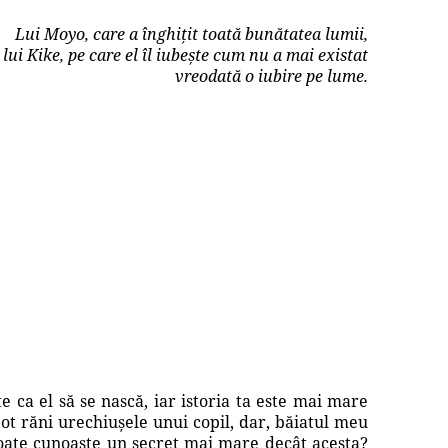
Lui Moyo, care a înghițit toată bunătatea lumii,
i lui Kike, pe care el îl iubește cum nu a mai existat
vreodată o iubire pe lume.
e ca el să se nască, iar istoria ta este mai mare
 pot răni urechiușele unui copil, dar, băiatul meu
 poate cunoaște un secret mai mare decât acesta?