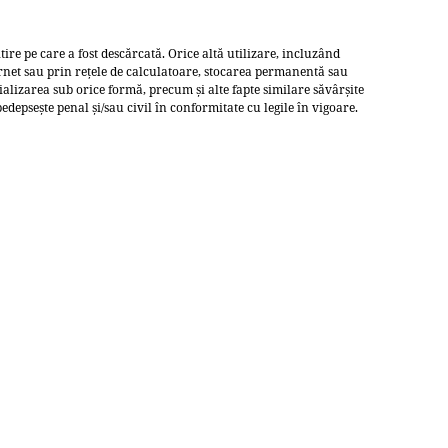
itire pe care a fost descărcată. Orice altă utilizare, incluzând
rnet sau prin rețele de calculatoare, stocarea permanentă sau
ializarea sub orice formă, precum și alte fapte similare săvârșite
edepsește penal și/sau civil în conformitate cu legile în vigoare.