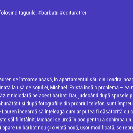
losind tagurile: #barbatii #edituratrei
uren se întoarce acasă, în apartamentul său din Londra, noap
nată la ușă de soțul ei, Michael. Există însă o problemă – ea n
ăzut niciodată pe acest bărbat. Dar, judecând după spusele pr
bunătățit și după fotografiile din propriul telefon, sunt împreun
 Lauren încearcă să înțeleagă cum ar putea fi căsătorită cu c
te să­l fi întâlnit, Michael se urcă în pod pentru a schimba un 
ui apare un bărbat nou și o viață nouă, ușor modificată, se reorg