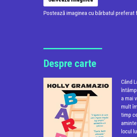
Postează imaginea cu bărbatul preferat fo
Despre carte
Când La
întâmpi
a mai v
mult îm
timp ce
aminteș
locul l