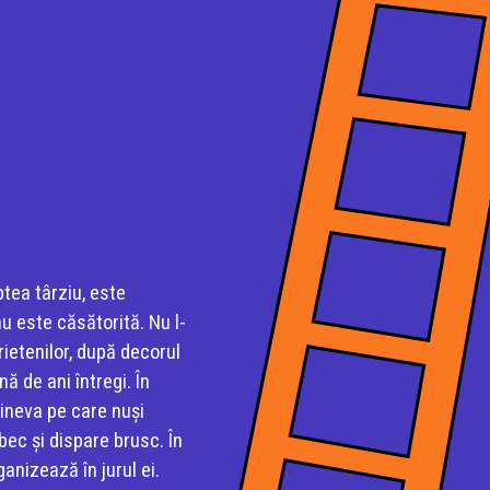
tea târziu, este
u este căsătorită. Nu l­
ietenilor, după decorul
ă de ani întregi. În
ineva pe care nu­și
bec și dispare brusc. În
anizează în jurul ei.