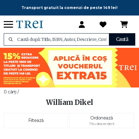
Transport gratuit la comenzi de peste 149 lei!
Caută
0 cărți /
William Dikel
Ordonează
Filtează
Titlu descendent