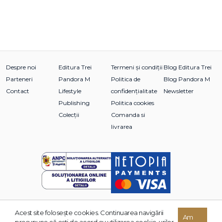
Despre noi
Editura Trei
Termeni și condiții
Blog Editura Trei
Parteneri
Pandora M
Politica de
Blog Pandora M
Contact
Lifestyle
confidențialitate
Newsletter
Publishing
Politica cookies
Colecții
Comanda si
livrarea
Acest site foloseşte cookies. Continuarea navigării
© 2026 Grupul Editorial TREI. Toate drepturile rezervate.
Am
presupune că eşti de acord cu utilizarea cookie-urilor.