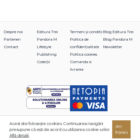
Despre noi
Editura Trei
Termeni și condiții
Blog Editura Trei
Parteneri
Pandora M
Politica de
Blog Pandora M
Contact
Lifestyle
confidențialitate
Newsletter
Publishing
Politica cookies
Colecții
Comanda si
livrarea
Acest site foloseşte cookies. Continuarea navigării
© 2026 Grupul Editorial TREI. Toate drepturile rezervate.
Am
presupune că eşti de acord cu utilizarea cookie-urilor.
înțeles
Dezvoltat de:
Află detalii.