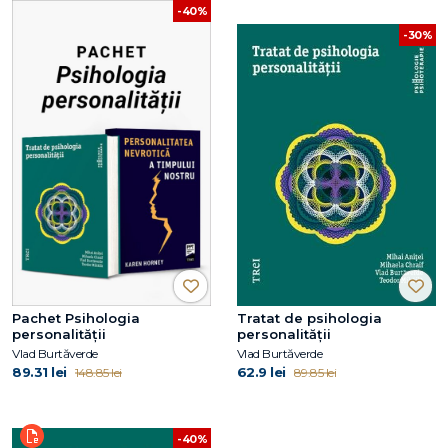
-40%
-30%
Pachet Psihologia
Tratat de psihologia
personalității
personalității
Vlad Burtăverde
Vlad Burtăverde
89.31 lei
62.9 lei
148.85 lei
89.85 lei
-40%