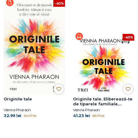
-40%
-40%
Originile tale
Originile tale. Eliberează-te
de tiparele familiale,
trăiește-ți viața și dă-ți voie
Vienna Pharaon
Vienna Pharaon
să iubești
32.99 lei
41.23 lei
54.97 lei
68.71 lei