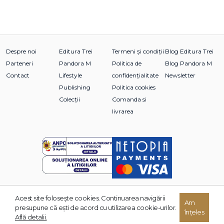
Despre noi
Editura Trei
Termeni și condiții
Blog Editura Trei
Parteneri
Pandora M
Politica de
Blog Pandora M
Contact
Lifestyle
confidențialitate
Newsletter
Publishing
Politica cookies
Colecții
Comanda si
livrarea
Acest site foloseşte cookies. Continuarea navigării
© 2026 Grupul Editorial TREI. Toate drepturile rezervate.
Am
presupune că eşti de acord cu utilizarea cookie-urilor.
înțeles
Dezvoltat de:
Află detalii.