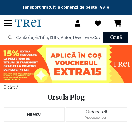
Transport gratuit la comenzi de peste 149 lei!
Caută
0 cărți /
Ursula Plog
Ordonează
Filtează
Preț descendent