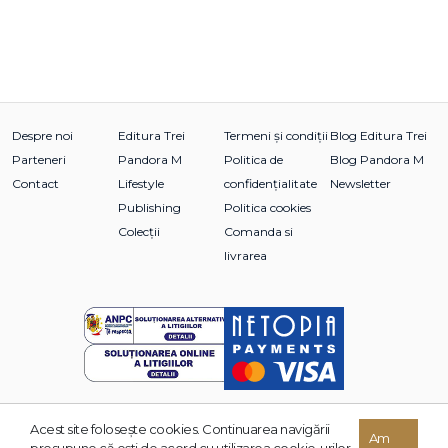
Despre noi
Editura Trei
Termeni și condiții
Blog Editura Trei
Parteneri
Pandora M
Politica de
Blog Pandora M
Contact
Lifestyle
confidențialitate
Newsletter
Publishing
Politica cookies
Colecții
Comanda si
livrarea
Acest site foloseşte cookies. Continuarea navigării
© 2026 Grupul Editorial TREI. Toate drepturile rezervate.
Am
presupune că eşti de acord cu utilizarea cookie-urilor.