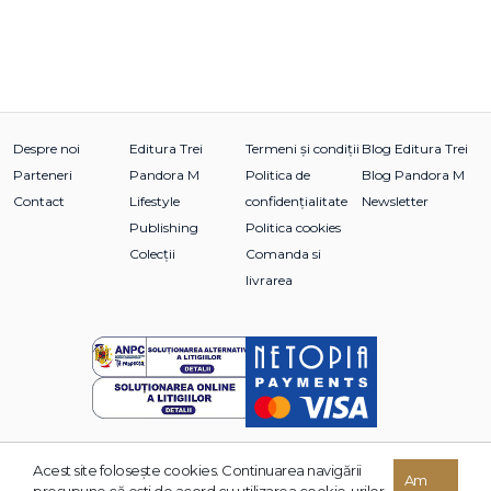
Despre noi
Editura Trei
Termeni și condiții
Blog Editura Trei
Parteneri
Pandora M
Politica de
Blog Pandora M
Contact
Lifestyle
confidențialitate
Newsletter
Publishing
Politica cookies
Colecții
Comanda si
livrarea
Acest site foloseşte cookies. Continuarea navigării
© 2026 Grupul Editorial TREI. Toate drepturile rezervate.
Am
presupune că eşti de acord cu utilizarea cookie-urilor.