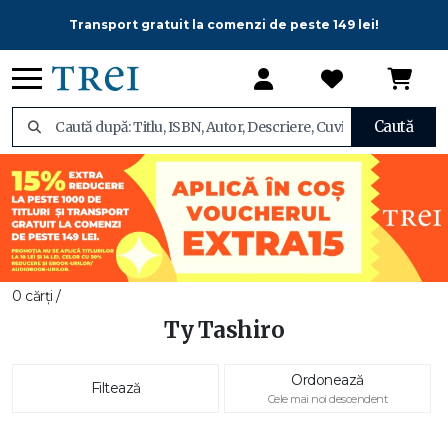
Transport gratuit la comenzi de peste 149 lei!
Caută
0 cărți /
Ty Tashiro
Ordonează
Filtează
Cele mai noi descendent