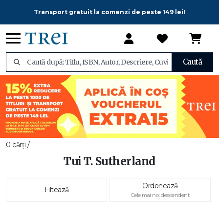
Transport gratuit la comenzi de peste 149 lei!
Caută
0 cărți /
Tui T. Sutherland
Ordonează
Filtează
Cele mai noi descendent