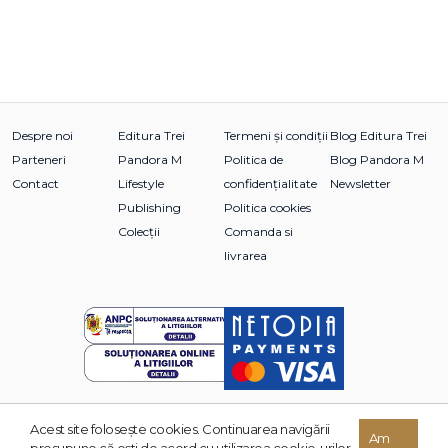
Despre noi
Editura Trei
Termeni și condiții
Blog Editura Trei
Parteneri
Pandora M
Politica de
Blog Pandora M
Contact
Lifestyle
confidențialitate
Newsletter
Publishing
Politica cookies
Colecții
Comanda si
livrarea
Acest site foloseşte cookies. Continuarea navigării
© 2026 Grupul Editorial TREI. Toate drepturile rezervate.
Am
presupune că eşti de acord cu utilizarea cookie-urilor.