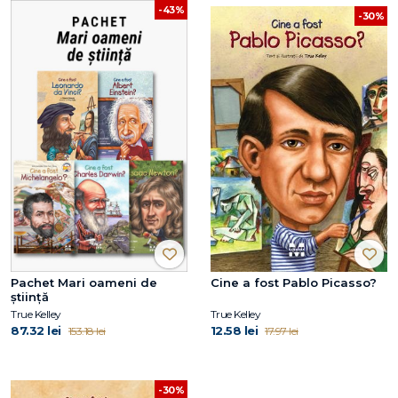
-43%
-30%
Pachet Mari oameni de
Cine a fost Pablo Picasso?
știință
True Kelley
True Kelley
87.32 lei
12.58 lei
153.18 lei
17.97 lei
-30%