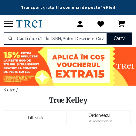
Transport gratuit la comenzi de peste 149 lei!
Caută
3 cărți /
True Kelley
Ordonează
Filtează
Titlu descendent