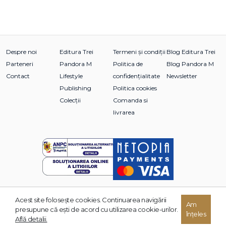
Despre noi
Editura Trei
Termeni și condiții
Blog Editura Trei
Parteneri
Pandora M
Politica de
Blog Pandora M
Contact
Lifestyle
confidențialitate
Newsletter
Publishing
Politica cookies
Colecții
Comanda si
livrarea
Acest site foloseşte cookies. Continuarea navigării
© 2026 Grupul Editorial TREI. Toate drepturile rezervate.
Am
presupune că eşti de acord cu utilizarea cookie-urilor.
înțeles
Dezvoltat de:
Află detalii.