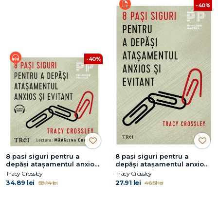
-40%
-40%
8 pasi siguri pentru a
8 pași siguri pentru a
depăși atașamentul anxios
depăși atașamentul anxios
și evitant
și evitant
Tracy Crossley
Tracy Crossley
34.89 lei
27.91 lei
58.14 lei
46.51 lei