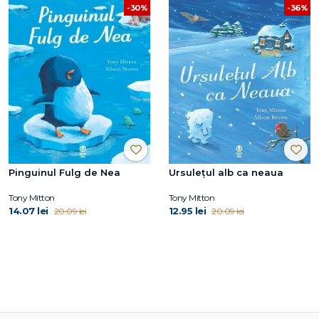
-36%
-30%
Pinguinul Fulg de Nea
Ursulețul alb ca neaua
Tony Mitton
Tony Mitton
14.07 lei
12.95 lei
20.09 lei
20.09 lei