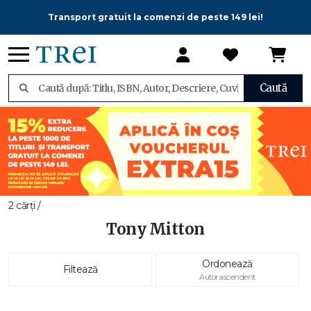
Transport gratuit la comenzi de peste 149 lei!
Caută
2 cărți /
Tony Mitton
Ordonează
Filtează
Autor ascendent