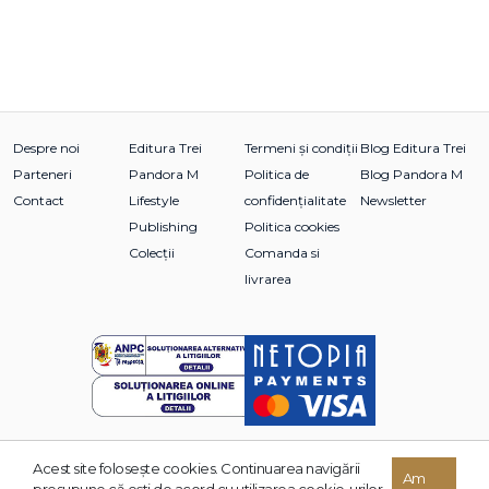
Despre noi
Editura Trei
Termeni și condiții
Blog Editura Trei
Parteneri
Pandora M
Politica de
Blog Pandora M
Contact
Lifestyle
confidențialitate
Newsletter
Publishing
Politica cookies
Colecții
Comanda si
livrarea
Acest site foloseşte cookies. Continuarea navigării
© 2026 Grupul Editorial TREI. Toate drepturile rezervate.
Am
presupune că eşti de acord cu utilizarea cookie-urilor.