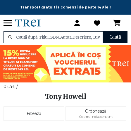
Transport gratuit la comenzi de peste 149 lei!
Caută
0 cărți /
Tony Howell
Ordonează
Filtează
Cele mai noi ascendent