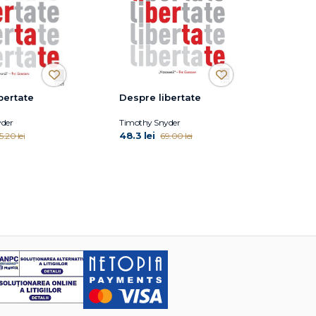
bertate
Despre libertate
der
Timothy Snyder
48.3 lei
5.20 lei
69.00 lei