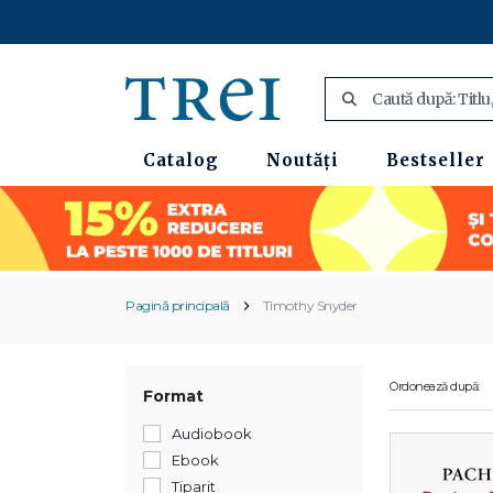
Catalog
Noutăți
Bestseller
Pagină principală
Timothy Snyder
Ordonează după:
Format
Audiobook
Ebook
Tiparit