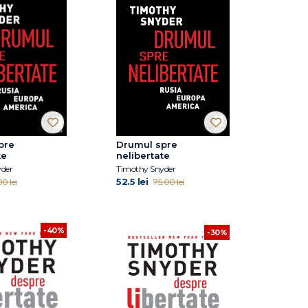
pre
Drumul spre
te
nelibertate
der
Timothy Snyder
52.5 lei
0 lei
75.00 lei
-40%
-30%