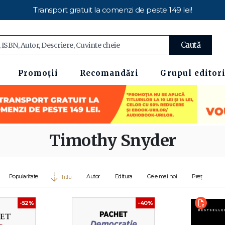
Transport gratuit la comenzi de peste 149 lei!
Caută
Promoții
Recomandări
Grupul editori
Timothy Snyder
Popularitate
Autor
Editura
Cele mai noi
Preț
Titlu
-52%
-40%