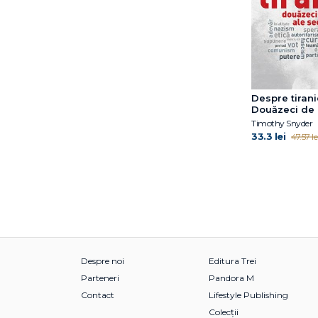
Despre tirani
Douăzeci de l
secolului XX
Timothy Snyder
33.3 lei
47.57 le
Despre noi
Editura Trei
Parteneri
Pandora M
Contact
Lifestyle Publishing
Colecții