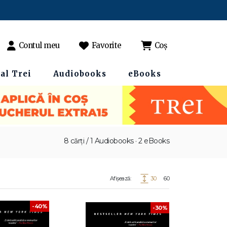
Contul meu
Favorite
Coș
al Trei
Audiobooks
eBooks
8 cărți / 1 Audiobooks · 2 eBooks
Afișează:
30
60
-40%
-30%