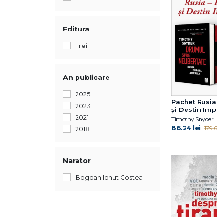
Editura
Trei
An publicare
2025
Pachet Rusia
2023
și Destin Imp
2021
Timothy Snyder
86.24 lei
179.6
2018
Narator
Bogdan Ionut Costea