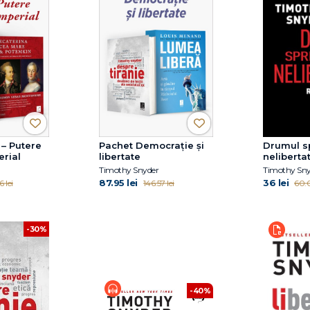
 – Putere
Pachet Democrație și
Drumul s
erial
libertate
neliberta
Timothy Snyder
Timothy Sny
87.95 lei
36 lei
6 lei
146.57 lei
60.0
-30%
-40%