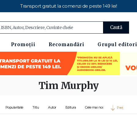
Transport gratuit la comenzi de peste 149 lei!
Caută
Promoții
Recomandări
Grupul editori
Tim Murphy
Popularitate
Titlu
Autor
Editura
Cele mai noi
Preț