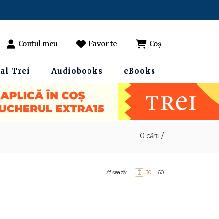
Contul meu
Favorite
Coș
al Trei
Audiobooks
eBooks
0 cărți /
Afișează:
30
60