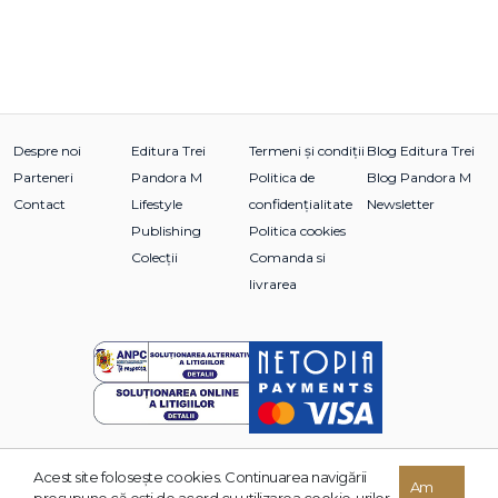
Despre noi
Editura Trei
Termeni și condiții
Blog Editura Trei
Parteneri
Pandora M
Politica de
Blog Pandora M
Contact
Lifestyle
confidențialitate
Newsletter
Publishing
Politica cookies
Colecții
Comanda si
livrarea
Acest site foloseşte cookies. Continuarea navigării
© 2026 Grupul Editorial TREI. Toate drepturile rezervate.
Am
presupune că eşti de acord cu utilizarea cookie-urilor.