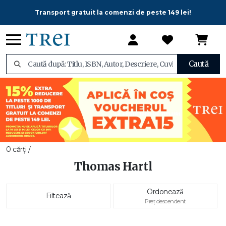
Transport gratuit la comenzi de peste 149 lei!
Caută
0 cărți /
Thomas Hartl
Ordonează
Filtează
Preț descendent