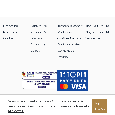
Despre noi
Editura Trei
Termeni și condiții
Blog Editura Trei
Parteneri
Pandora M
Politica de
Blog Pandora M
Contact
Lifestyle
confidențialitate
Newsletter
Publishing
Politica cookies
Colecții
Comanda si
livrarea
Acest site foloseşte cookies. Continuarea navigării
© 2026 Grupul Editorial TREI. Toate drepturile rezervate.
Am
presupune că eşti de acord cu utilizarea cookie-urilor.
înțeles
Dezvoltat de:
Află detalii.