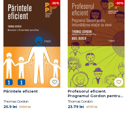
-50%
-50%
Părintele eficient
Profesorul eficient.
Programul Gordon pentru
îmbunătăţirea relaţiei cu
Thomas Gordon
Thomas Gordon
elevii
25.9 lei
23.79 lei
51.80 lei
47.57 lei