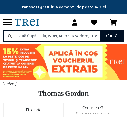
Transport gratuit la comenzi de peste 149 lei!
Caută
2 cărți /
Thomas Gordon
Ordonează
Filtează
Cele mai noi descendent