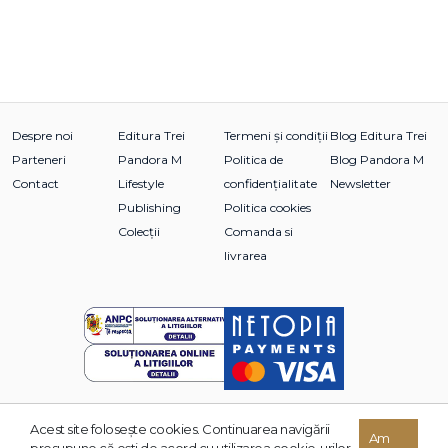
Despre noi
Editura Trei
Termeni și condiții
Blog Editura Trei
Parteneri
Pandora M
Politica de
Blog Pandora M
Contact
Lifestyle
confidențialitate
Newsletter
Publishing
Politica cookies
Colecții
Comanda si
livrarea
Acest site foloseşte cookies. Continuarea navigării
© 2026 Grupul Editorial TREI. Toate drepturile rezervate.
Am
presupune că eşti de acord cu utilizarea cookie-urilor.