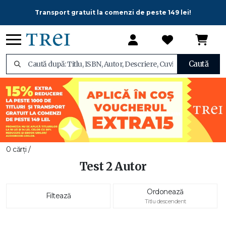
Transport gratuit la comenzi de peste 149 lei!
Caută
0 cărți /
Test 2 Autor
Ordonează
Filtează
Titlu descendent