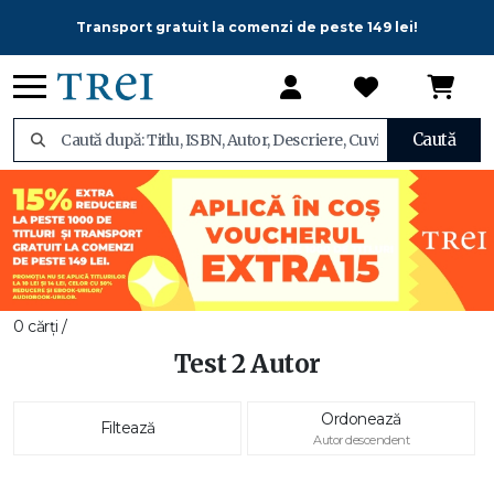
Transport gratuit la comenzi de peste 149 lei!
Caută
0 cărți /
Test 2 Autor
Ordonează
Filtează
Autor descendent