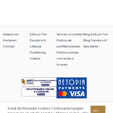
Despre noi
Editura Trei
Termeni și condiții
Blog Editura Trei
Parteneri
Pandora M
Politica de
Blog Pandora M
Contact
Lifestyle
confidențialitate
Newsletter
Publishing
Politica cookies
Colecții
Comanda si
livrarea
Acest site foloseşte cookies. Continuarea navigării
© 2026 Grupul Editorial TREI. Toate drepturile rezervate.
Am
presupune că eşti de acord cu utilizarea cookie-urilor.