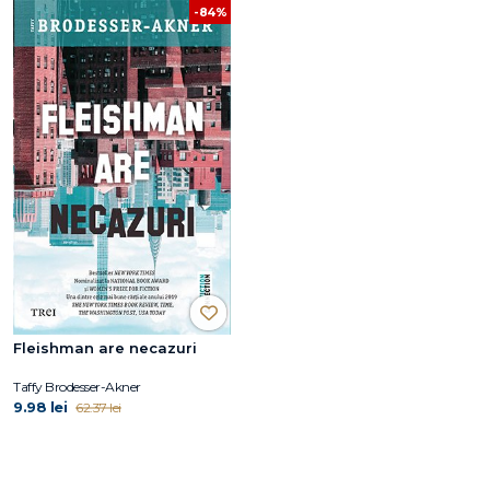
-84%
Fleishman are necazuri
Taffy Brodesser-Akner
9.98 lei
62.37 lei