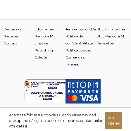
Despre noi
Editura Trei
Termeni și condiții
Blog Editura Trei
Parteneri
Pandora M
Politica de
Blog Pandora M
Contact
Lifestyle
confidențialitate
Newsletter
Publishing
Politica cookies
Colecții
Comanda si
livrarea
Acest site foloseşte cookies. Continuarea navigării
Am
© 2026 Grupul Editorial TREI. Toate drepturile rezervate.
presupune că eşti de acord cu utilizarea cookie-urilor.
înțeles
Dezvoltat de:
Află detalii.