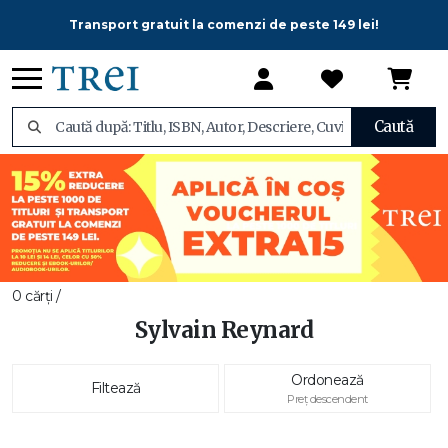
Transport gratuit la comenzi de peste 149 lei!
Caută
0 cărți /
Sylvain Reynard
Ordonează
Filtează
Preț descendent