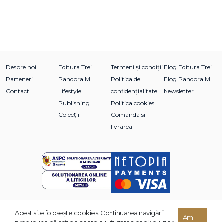
Despre noi
Editura Trei
Termeni și condiții
Blog Editura Trei
Parteneri
Pandora M
Politica de
Blog Pandora M
Contact
Lifestyle
confidențialitate
Newsletter
Publishing
Politica cookies
Colecții
Comanda si
livrarea
Acest site foloseşte cookies. Continuarea navigării
© 2026 Grupul Editorial TREI. Toate drepturile rezervate.
Am
presupune că eşti de acord cu utilizarea cookie-urilor.