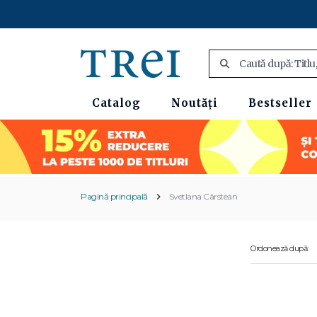
Catalog
Noutăți
Bestseller
Pagină principală
Svetlana Cârstean
Ordonează după: