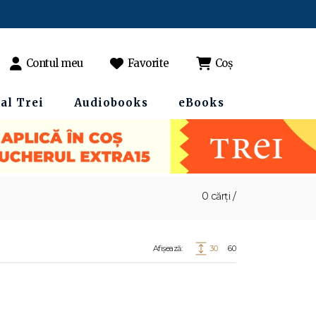
Contul meu
Favorite
Coș
al Trei
Audiobooks
eBooks
0 cărți /
Afișează:
30
60