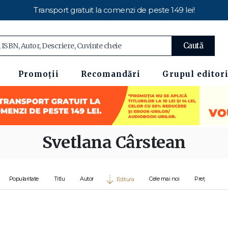
Transport gratuit la comenzi de peste 149 lei!
Caută
Promoții
Recomandări
Grupul editori
Svetlana Cârstean
Popularitate
Titlu
Autor
Cele mai noi
Preț
Editura