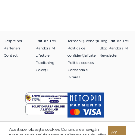
Despre noi
Editura Trei
Termeni și condiții
Blog Editura Trei
Parteneri
Pandora M
Politica de
Blog Pandora M
Contact
Lifestyle
confidențialitate
Newsletter
Publishing
Politica cookies
Colecții
Comanda si
livrarea
Acest site foloseşte cookies. Continuarea navigării
© 2026 Grupul Editorial TREI. Toate drepturile rezervate.
Am
presupune că eşti de acord cu utilizarea cookie-urilor.