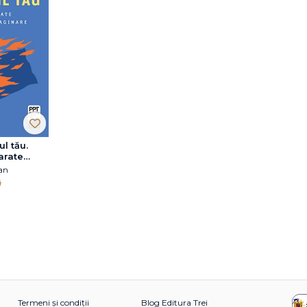
ul tău.
arate
imaginare
an
i
Termeni și condiții
Blog Editura Trei