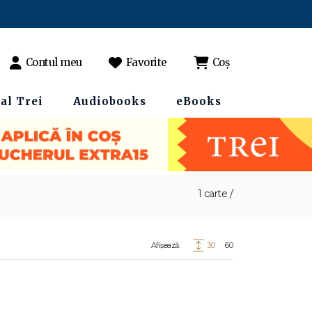
Contul meu
Favorite
Coș
al Trei
Audiobooks
eBooks
1 carte /
Afișează:
30
60