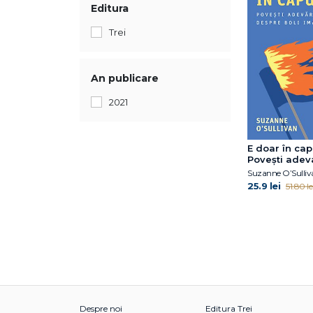
Editura
Trei
An publicare
2021
E doar în cap
Povești adev
despre boli 
Suzanne O’Sulliv
25.9 lei
51.80 le
Despre noi
Editura Trei