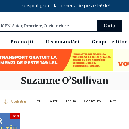
Transport gratuit la comenzi de peste 149 lei!
Caută
Promoții
Recomandări
Grupul editori
Suzanne O’Sullivan
Titlu
Autor
Editura
Cele mai noi
Preț
Popularitate
-50%