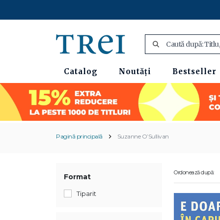
Catalog
Noutăți
Bestseller
Pagină principală
Suzanne O’Sullivan
Ordonează după:
Format
Tiparit