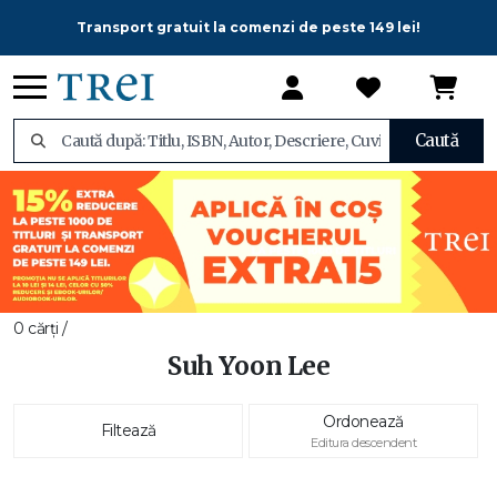
Transport gratuit la comenzi de peste 149 lei!
Caută
0 cărți /
Suh Yoon Lee
Ordonează
Filtează
Editura descendent