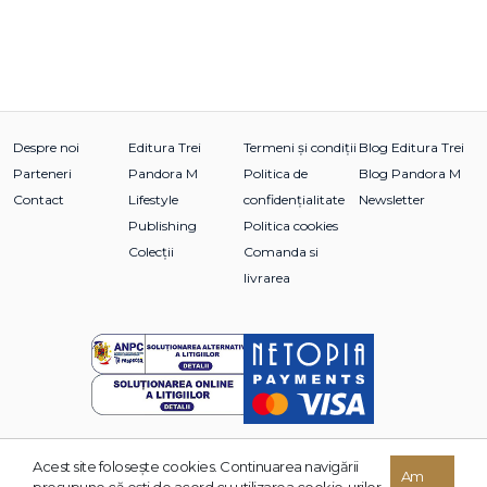
Despre noi
Editura Trei
Termeni și condiții
Blog Editura Trei
Parteneri
Pandora M
Politica de
Blog Pandora M
Contact
Lifestyle
confidențialitate
Newsletter
Publishing
Politica cookies
Colecții
Comanda si
livrarea
Acest site foloseşte cookies. Continuarea navigării
© 2026 Grupul Editorial TREI. Toate drepturile rezervate.
Am
presupune că eşti de acord cu utilizarea cookie-urilor.