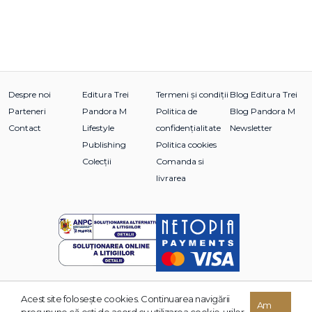
Despre noi
Editura Trei
Termeni și condiții
Blog Editura Trei
Parteneri
Pandora M
Politica de
Blog Pandora M
Contact
Lifestyle
confidențialitate
Newsletter
Publishing
Politica cookies
Colecții
Comanda si
livrarea
Acest site foloseşte cookies. Continuarea navigării
© 2026 Grupul Editorial TREI. Toate drepturile rezervate.
Am
presupune că eşti de acord cu utilizarea cookie-urilor.