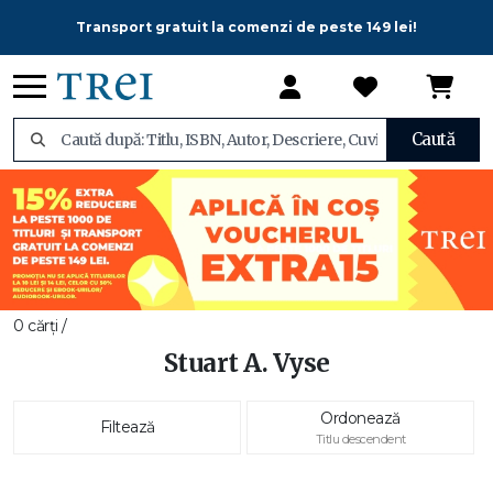
Transport gratuit la comenzi de peste 149 lei!
Caută
0 cărți /
Stuart A. Vyse
Ordonează
Filtează
Titlu descendent