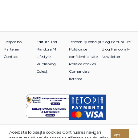
Despre noi
Editura Trei
Termeni și condiții
Blog Editura Trei
Parteneri
Pandora M
Politica de
Blog Pandora M
Contact
Lifestyle
confidențialitate
Newsletter
Publishing
Politica cookies
Colecții
Comanda si
livrarea
Acest site foloseşte cookies. Continuarea navigării
© 2026 Grupul Editorial TREI. Toate drepturile rezervate.
Am
presupune că eşti de acord cu utilizarea cookie-urilor.