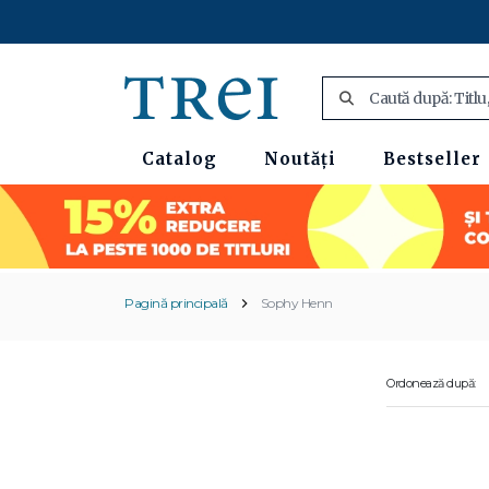
Catalog
Noutăți
Bestseller
Pagină principală
Sophy Henn
Ordonează după: