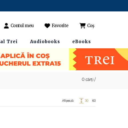
Contul meu
Favorite
Coș
al Trei
Audiobooks
eBooks
0 cărți /
Afișează:
30
60