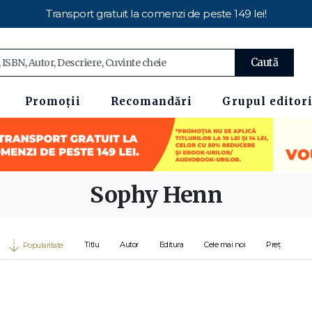
Transport gratuit la comenzi de peste 149 lei!
Caută
Promoții
Recomandări
Grupul editori
Sophy Henn
Titlu
Autor
Editura
Cele mai noi
Preț
Popularitate